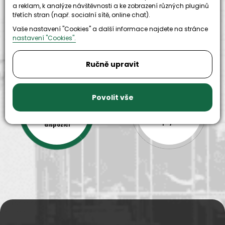
a reklam, k analýze návštěvnosti a ke zobrazení různých pluginů
třetích stran (např. socialní sítě, online chat).
Vaše nastavení "Cookies" a další informace najdete na stránce
nastavení "Cookies".
Ručně upravit
Povolit vše
9999+
150+
náhradních
strojů k
dílů k
zapůjčení
dispozici