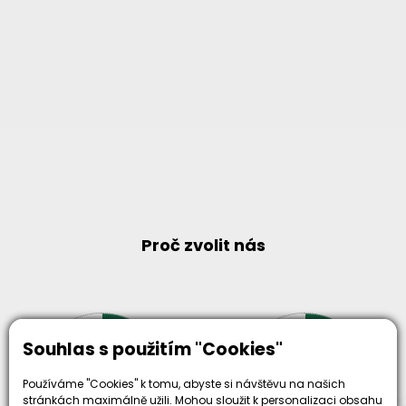
Proč zvolit nás
Souhlas s použitím "Cookies"
30+
500+
Používáme "Cookies" k tomu, abyste si návštěvu na našich
let zkušenosti
strojů
a
stránkách maximálně užili. Mohou sloužit k personalizaci obsahu
skladem
odpovědnosti