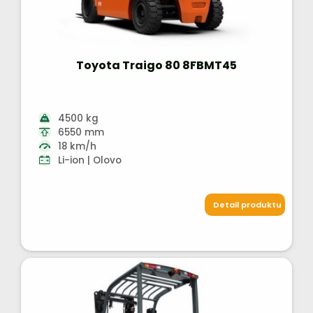
Toyota Traigo 80 8FBMT45
4500 kg
6550 mm
18 km/h
Li-ion | Olovo
Detail produktu