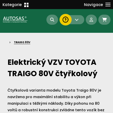
Školení
Kategorie
Navigace
Kariéra
MANIPULAČNÍ TECHNIKA
Kontakt
KOMUNÁLNÍ TECHNIKA
Dokumenty
BAGRY A MANIPULÁTORY
EN/DE
TRAIGO 80V
AUTOMATIZACE
Intranet
SAS Report
Forklift-Partners
Elektrický VZV TOYOTA
S-BAT ENERGY
TRAIGO 80V čtyřkolový
23112
185
93
náhradní díly
stroje skladem
půjčovna
Čtyřkolová varianta modelu Toyota Traigo 80V je
navržena pro maximální stabilitu a výkon při
manipulaci s těžkými náklady. Díky pohonu na 80
voltů a robustní konstrukci zvládne tento vozík bez