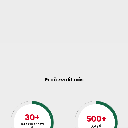
Proč zvolit nás
30+
500+
let zkušenosti
strojů
a