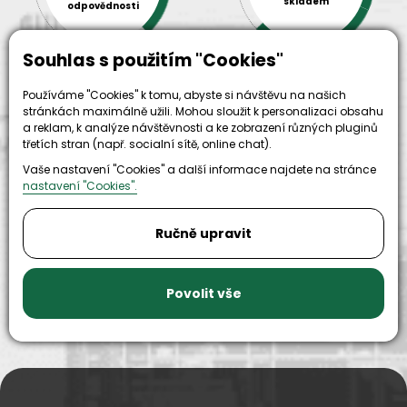
skladem
odpovědnosti
Souhlas s použitím "Cookies"
Používáme "Cookies" k tomu, abyste si návštěvu na našich
stránkách maximálně užili. Mohou sloužit k personalizaci obsahu
a reklam, k analýze návštěvnosti a ke zobrazení různých pluginů
třetích stran (např. socialní sítě, online chat).
Vaše nastavení "Cookies" a další informace najdete na stránce
9999+
nastavení "Cookies".
150+
náhradních
strojů k
dílů k
zapůjčení
Ručně upravit
dispozici
Povolit vše