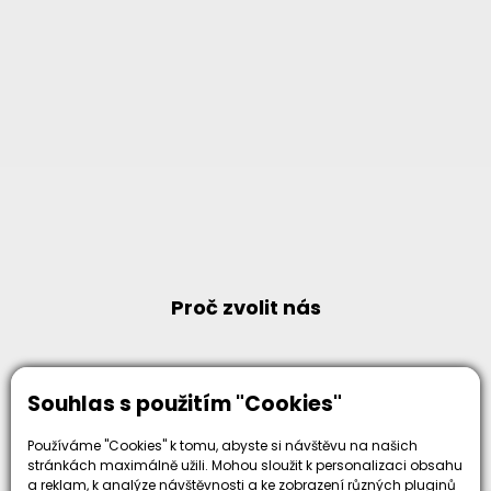
Proč zvolit nás
Souhlas s použitím "Cookies"
30+
Používáme "Cookies" k tomu, abyste si návštěvu na našich
500+
stránkách maximálně užili. Mohou sloužit k personalizaci obsahu
let zkušenosti
strojů
a reklam, k analýze návštěvnosti a ke zobrazení různých pluginů
a