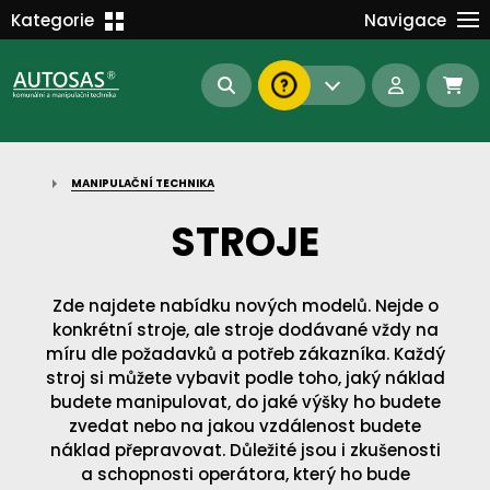
Školení
Kategorie
Navigace
Kariéra
MANIPULAČNÍ TECHNIKA
Kontakt
KOMUNÁLNÍ TECHNIKA
Dokumenty
BAGRY A MANIPULÁTORY
EN/DE
MANIPULAČNÍ TECHNIKA
AUTOMATIZACE
STROJE
Intranet
SAS Report
Forklift-Partners
S-BAT ENERGY
Zde najdete nabídku nových modelů. Nejde o
konkrétní stroje, ale stroje dodávané vždy na
23112
185
93
náhradní díly
stroje skladem
půjčovna
míru dle požadavků a potřeb zákazníka. Každý
stroj si můžete vybavit podle toho, jaký náklad
budete manipulovat, do jaké výšky ho budete
zvedat nebo na jakou vzdálenost budete
náklad přepravovat. Důležité jsou i zkušenosti
a schopnosti operátora, který ho bude