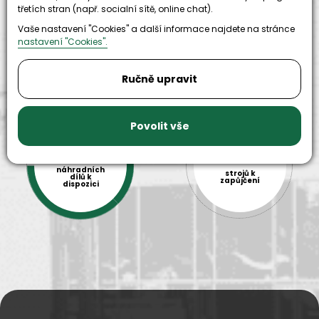
skladem
odpovědnosti
třetích stran (např. socialní sítě, online chat).
Vaše nastavení "Cookies" a další informace najdete na stránce
nastavení "Cookies".
Ručně upravit
Povolit vše
9999+
150+
náhradních
strojů k
dílů k
zapůjčení
dispozici