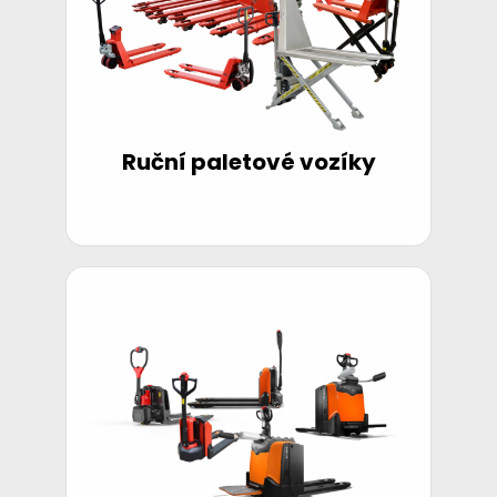
Ruční paletové vozíky