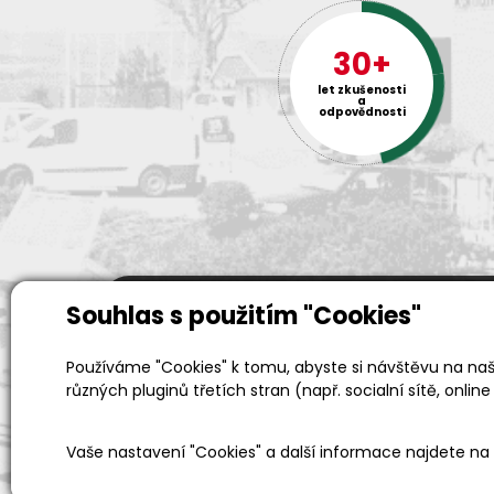
30+
let zkušenosti
a
odpovědnosti
Souhlas s použitím "Cookies"
Prodejní a výdejní sklad
Používáme "Cookies" k tomu, abyste si návštěvu na naši
Po-Pá 06:00 - 15:00h
různých pluginů třetích stran (např. socialní sítě, online
Vaše nastavení "Cookies" a další informace najdete na