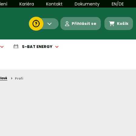
lení
Kariéra
Kontakt
Dokumenty
EN/DE
Přihlásit se
Košík
S-BAT ENERGY
olové
Profi