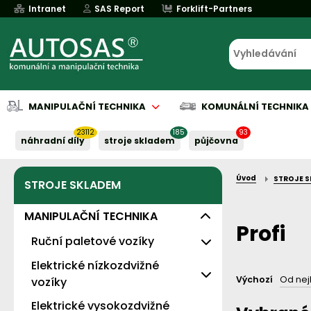
Intranet
SAS Report
Forklift-Partners
MANIPULAČNÍ TECHNIKA
KOMUNÁLNÍ TECHNIKA
23112
185
93
náhradní díly
stroje skladem
půjčovna
Úvod
STROJE 
STROJE SKLADEM
Půjčovna
Půjčovna
Servis baterií
Implementace
Servis baterií
Servis baterií
Servis baterií
Servis baterií
Serv
Serv
Naše služby:
Naše služby:
Naše služby:
Naše služby:
Naše služby:
MANIPULAČNÍ TECHNIKA
Profi
Ruční paletové vozíky
Elektrické nízkozdvižné
Levné - s nosností 2t
Výchozí
Od nej
vozíky
Standardní
Elektrické vysokozdvižné
Eko