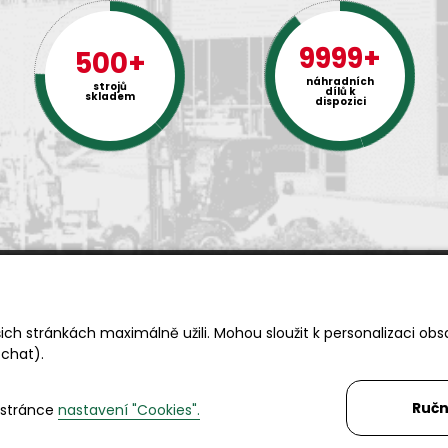
9999+
500+
náhradních
strojů
dílů k
skladem
dispozici
Rádi Vám s čímkoliv pomůžeme
ch stránkách maximálně užili. Mohou sloužit k personalizaci obs
Telefon:
+420 494 590 100
 chat).
Email:
info@autosas.cz
Ručn
 stránce
nastavení "Cookies".