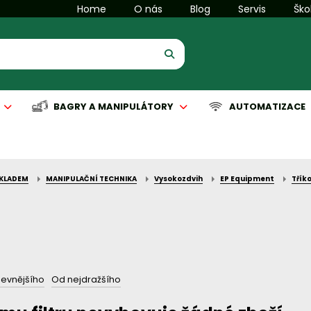
Home
O nás
Blog
Servis
Ško
BAGRY A MANIPULÁTORY
AUTOMATIZACE
SKLADEM
MANIPULAČNÍ TECHNIKA
Vysokozdvih
EP Equipment
Třík
is manipulační techniky
is komunální techniky
Servis manipulační techniky
Servis čisticích strojů
Automatizace
levnějšího
Od nejdražšího