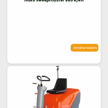
Hako Sweepmaster 980 R/RH
Detail produktu