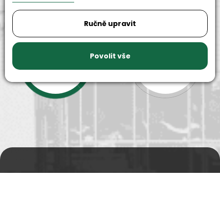
Ručně upravit
9999+
150+
Povolit vše
náhradních
strojů k
dílů k
zapůjčení
dispozici
Prodejní a výdejní sklad
Po-Pá 06:00 - 15:00h