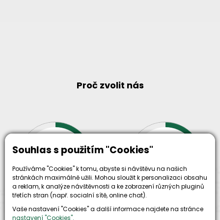
Proč zvolit nás
30+
Souhlas s použitím "Cookies"
500+
let zkušenosti
strojů
a
Používáme "Cookies" k tomu, abyste si návštěvu na našich
skladem
odpovědnosti
stránkách maximálně užili. Mohou sloužit k personalizaci obsahu
a reklam, k analýze návštěvnosti a ke zobrazení různých pluginů
třetích stran (např. socialní sítě, online chat).
Vaše nastavení "Cookies" a další informace najdete na stránce
nastavení "Cookies".