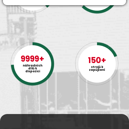
9999+
150+
náhradních
strojů k
dílů k
zapůjčení
dispozici