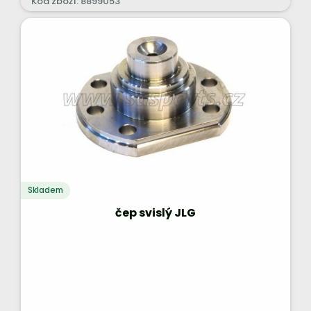
Kód zboží: 8899053
Skladem
čep svislý JLG