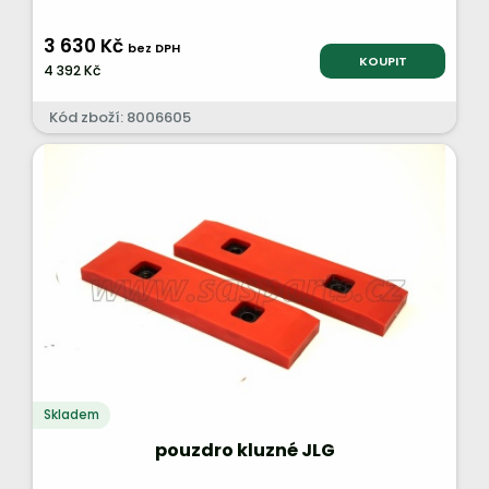
3 630 Kč
bez DPH
KOUPIT
4 392 Kč
Kód zboží: 8006605
Skladem
pouzdro kluzné JLG