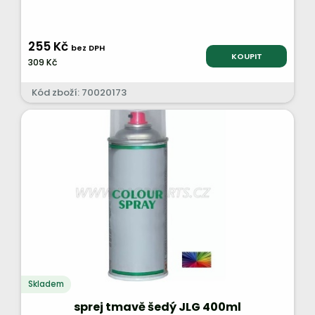
255 Kč
bez DPH
KOUPIT
309 Kč
Kód zboží: 70020173
Skladem
sprej tmavě šedý JLG 400ml