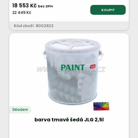
18 553 Kč
bez DPH
KOUPIT
22 449 Kč
Kód zboží: 8002822
Skladem
barva tmavě šedá JLG 2,5l