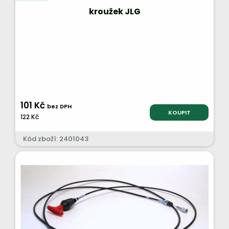
kroužek JLG
101 Kč
bez DPH
KOUPIT
122 Kč
Kód zboží: 2401043