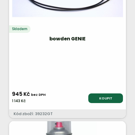
Skladem
bowden GENIE
945 Kč
bez DPH
KOUPIT
1 143 Kč
Kód zboží: 39232GT