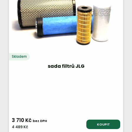
Skladem
sada filtrů JLG
3 710 Kč
bez DPH
KOUPIT
4 489 Kč