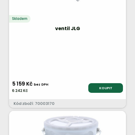
Skladem
ventil JLG
5 159 Kč
bez DPH
KOUPIT
6 242 Kč
Kód zboží: 70003170