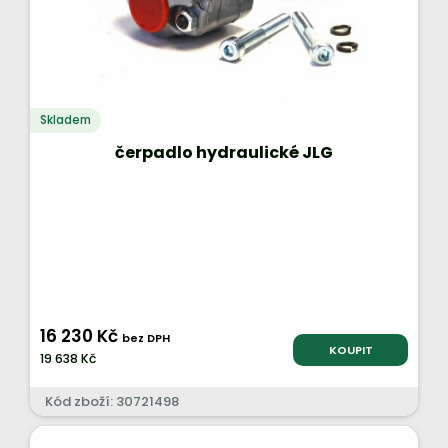
Skladem
čerpadlo hydraulické JLG
16 230 Kč
bez DPH
KOUPIT
19 638 Kč
Kód zboží: 30721498