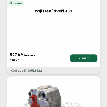
Skladem
zajištění dveří JLG
527 Kč
bez DPH
KOUPIT
638 Kč
Kód zboží: 10512422