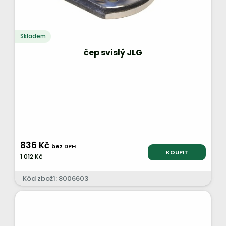
Skladem
čep svislý JLG
836 Kč
bez DPH
KOUPIT
1 012 Kč
Kód zboží: 8006603