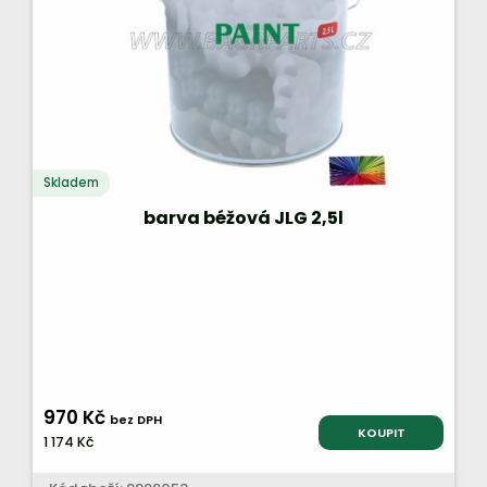
Skladem
barva béžová JLG 2,5l
970 Kč
bez DPH
KOUPIT
1 174 Kč