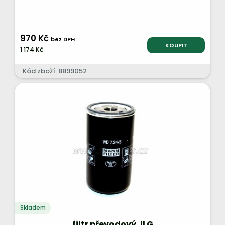
970 Kč
bez DPH
KOUPIT
1 174 Kč
Kód zboží: 8899052
Skladem
filtr převodový JLG