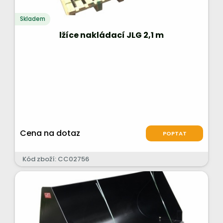
Skladem
lžíce nakládací JLG 2,1 m
Cena na dotaz
POPTAT
Kód zboží: CC02756