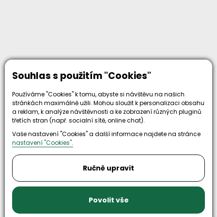
Souhlas s použitím "Cookies"
Používáme "Cookies" k tomu, abyste si návštěvu na našich
stránkách maximálně užili. Mohou sloužit k personalizaci obsahu
a reklam, k analýze návštěvnosti a ke zobrazení různých pluginů
třetích stran (např. socialní sítě, online chat).
Proč zvolit nás
Vaše nastavení "Cookies" a další informace najdete na stránce
nastavení "Cookies".
Ručně upravit
30+
500+
Povolit vše
let zkušenosti
strojů
a
skladem
odpovědnosti