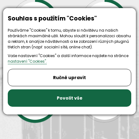
30+
500+
Souhlas s použitím "Cookies"
let zkušenosti
strojů
a
skladem
odpovědnosti
Používáme "Cookies" k tomu, abyste si návštěvu na našich
stránkách maximálně užili. Mohou sloužit k personalizaci obsahu
a reklam, k analýze návštěvnosti a ke zobrazení různých pluginů
třetích stran (např. socialní sítě, online chat).
Vaše nastavení "Cookies" a další informace najdete na stránce
nastavení "Cookies".
Ručně upravit
9999+
150+
Povolit vše
náhradních
strojů k
dílů k
zapůjčení
dispozici