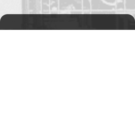
Prodejní a výdejní sklad
Po-Pá 06:00 - 15:00h
Rádi Vám s čímkoliv
pomůžeme
Telefon:
+420 494 590 100
Email:
info@autosas.cz
Adresa
Auto SAS s.r.o.