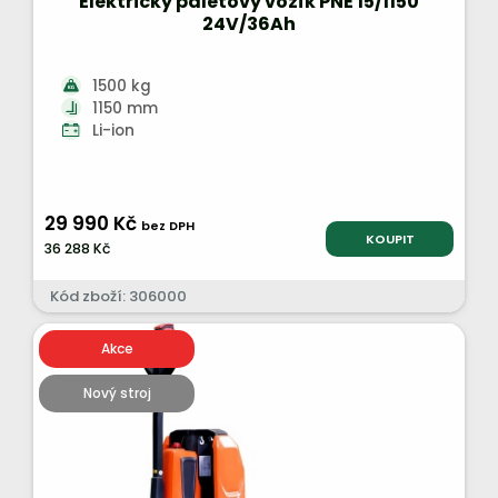
Elektrický paletový vozík PNE 15/1150
24V/36Ah
1500 kg
1150 mm
Li-ion
29 990 Kč
bez DPH
KOUPIT
36 288 Kč
Kód zboží: 306000
Akce
Nový stroj