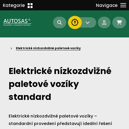
Školení
Kategorie
Navigace
Kariéra
MANIPULAČNÍ TECHNIKA
Kontakt
KOMUNÁLNÍ TECHNIKA
Dokumenty
BAGRY A MANIPULÁTORY
EN/DE
Elektrické nízkozdvižné paletové vozíky
AUTOMATIZACE
Intranet
SAS Report
Forklift-Partners
Elektrické nízkozdvižné
S-BAT ENERGY
paletové vozíky
23112
185
93
náhradní díly
stroje skladem
půjčovna
standard
Elektrické nízkozdvižné paletové vozíky –
standardní provedení představují ideální řešení