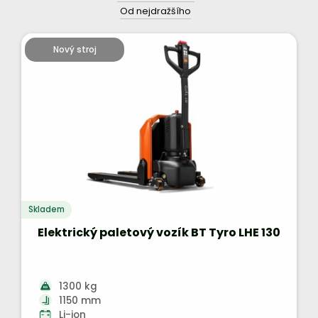
Od nejdražšího
Nový stroj
Skladem
Elektrický paletový vozík BT Tyro LHE 130
1300 kg
1150 mm
Li-ion