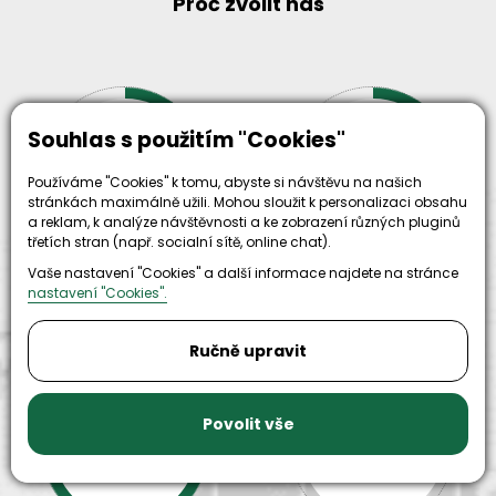
Proč zvolit nás
Souhlas s použitím "Cookies"
30+
500+
let zkušenosti
Používáme "Cookies" k tomu, abyste si návštěvu na našich
strojů
a
skladem
odpovědnosti
stránkách maximálně užili. Mohou sloužit k personalizaci obsahu
a reklam, k analýze návštěvnosti a ke zobrazení různých pluginů
třetích stran (např. socialní sítě, online chat).
Vaše nastavení "Cookies" a další informace najdete na stránce
nastavení "Cookies".
Ručně upravit
9999+
150+
Povolit vše
náhradních
strojů k
dílů k
zapůjčení
dispozici