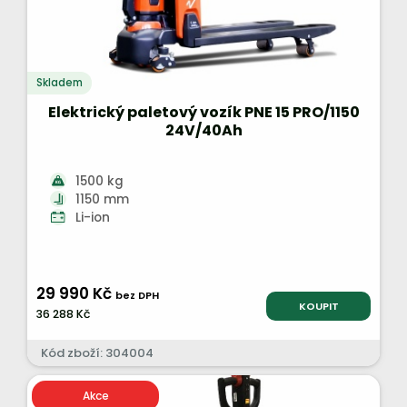
Skladem
Elektrický paletový vozík PNE 15 PRO/1150
24V/40Ah
1500 kg
1150 mm
Li-ion
29 990 Kč
bez DPH
KOUPIT
36 288 Kč
Kód zboží: 304004
Akce