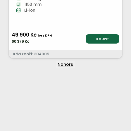
1150 mm
Li-ion
49 900 Kč
bez DPH
KOUPIT
60 379 Kč
Kód zboží: 304005
Nahoru