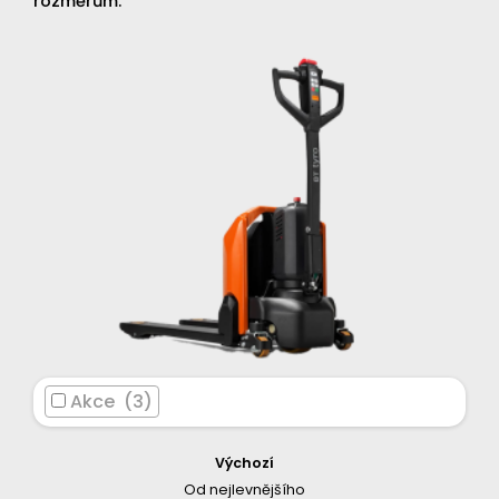
rozměrům.
Akce (3)
Výchozí
Od nejlevnějšího