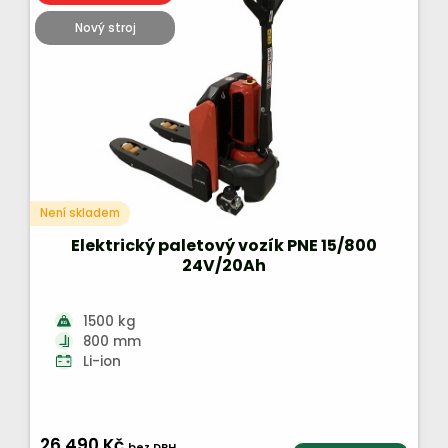
Nový stroj
Není skladem
Elektrický paletový vozík PNE 15/800
24V/20Ah
1500 kg
800 mm
Li-ion
26 490 Kč
bez DPH