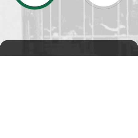
Prodejní a výdejní sklad
Po-Pá 06:00 - 15:00h
Rádi Vám s čímkoliv
pomůžeme
Telefon:
+420 494 590 100
Email:
info@autosas.cz