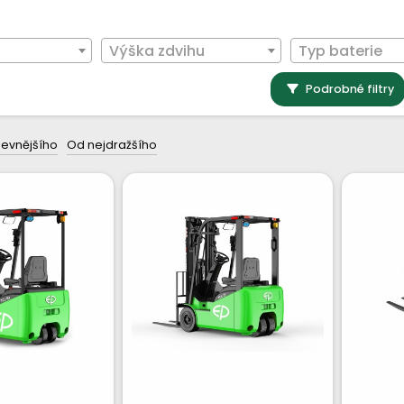
Výška zdvihu
Typ baterie
Podrobné filtry
levnějšího
Od nejdražšího