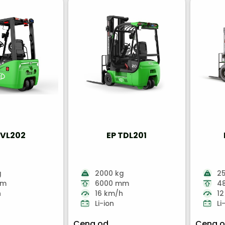
TVL202
EP TDL201
g
2000 kg
2
mm
6000 mm
4
h
16 km/h
12
Li-ion
Li
Cena od
Cena 