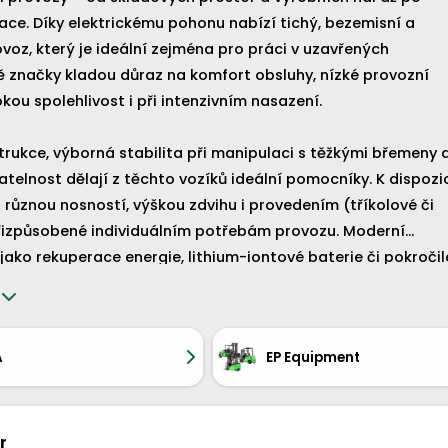
ktrickému pohonu nabízí tichý, bezemisní a
voz, který je ideální zejména pro práci v uzavřených
náklady a vysokou spolehlivost i při intenzivním nasazení.
rukce, výborná stabilita při manipulaci s těžkými břemeny 
o vozíků ideální pomocníky. K dispozici
ůznou nosností, výškou zdvihu i provedením (tříkolové či
přizpůsobené individuálním potřebám provozu. Moderní
gie, lithium-iontové baterie či pokročilé
vky – posouvají elektrické čelní vozíky Toyota a EP
ovou úroveň efektivity a produktivity.
A
EP Equipment
r