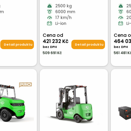
g
2500 kg
2
mm
6000 mm
6
h
17 km/h
2
Li-ion
Li
Cena od
Cena 
421 232 Kč
464 03
Detail produktu
Detail produktu
bez DPH
bez DPH
509 691 Kč
561 481 K