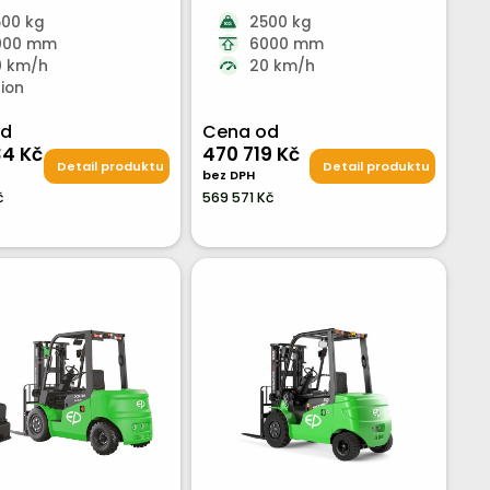
500 kg
2500 kg
000 mm
6000 mm
0 km/h
20 km/h
-ion
od
Cena od
4 Kč
470 719 Kč
Detail produktu
Detail produktu
bez DPH
č
569 571 Kč