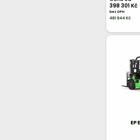
398 301 Kč
bez DPH
481 944 Kč
EP 