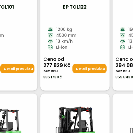
TCL101
EP TCL122
1200 kg
15
mm
4500 mm
4
h
13 km/h
13
Li-ion
Li
Cena od
Cena 
277 829 Kč
294 08
Detail produktu
Detail produktu
bez DPH
bez DPH
336 173 Kč
355 843 