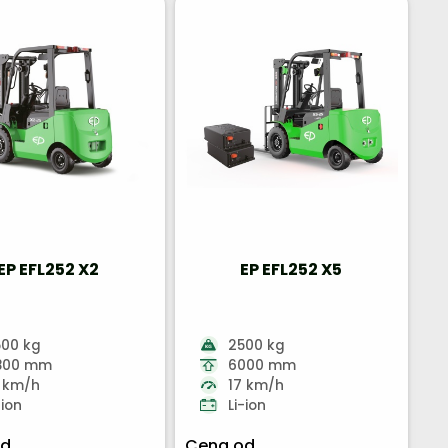
EP EFL252 X2
EP EFL252 X5
500 kg
2500 kg
800 mm
6000 mm
 km/h
17 km/h
-ion
Li-ion
od
Cena od