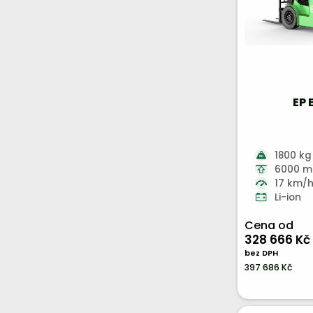
EP 
1800 kg
6000 
17 km/
Li-ion
Cena od
328 666 Kč
bez DPH
397 686 Kč