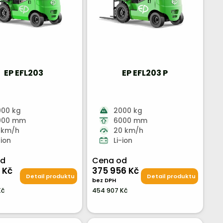
EP EFL203
EP EFL203 P
000 kg
2000 kg
000 mm
6000 mm
 km/h
20 km/h
-ion
Li-ion
od
Cena od
 Kč
375 956 Kč
Detail produktu
Detail produktu
bez DPH
Kč
454 907 Kč