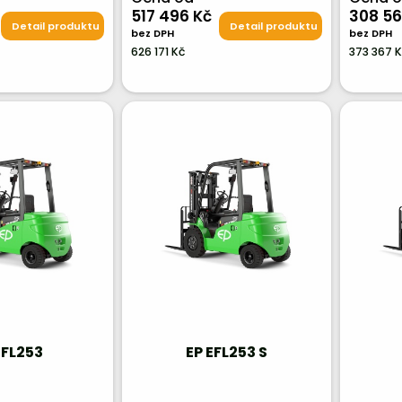
517 496 Kč
308 56
Detail produktu
Detail produktu
bez DPH
bez DPH
626 171 Kč
373 367 
EFL253
EP EFL253 S