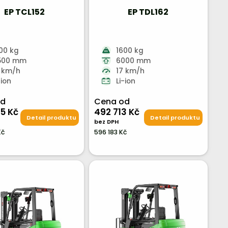
EP TCL152
EP TDL162
00 kg
1600 kg
500 mm
6000 mm
 km/h
17 km/h
-ion
Li-ion
od
Cena od
5 Kč
492 713 Kč
Detail produktu
Detail produktu
bez DPH
Kč
596 183 Kč