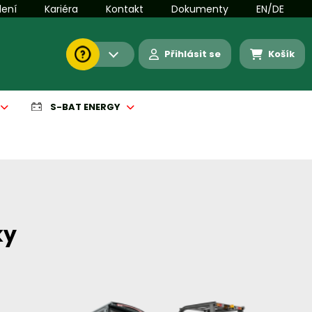
lení
Kariéra
Kontakt
Dokumenty
EN/DE
Přihlásit se
Košík
S-BAT ENERGY
ky