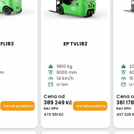
EFL183
EP TVL182
1800 kg
2
mm
6000 mm
6
h
14 km/h
15
Li-ion
Li
Cena od
Cena 
389 249 Kč
361 178
Detail produktu
Detail produktu
bez DPH
bez DPH
470 991 Kč
437 025 