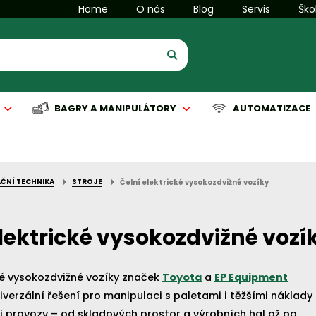
Home
O nás
Blog
Servis
Ško
BAGRY A MANIPULÁTORY
AUTOMATIZACE
ČNÍ TECHNIKA
STROJE
Čelní elektrické vysokozdvižné vozíky
is manipulační techniky
is komunální techniky
Servis manipulační techniky
Servis čisticích strojů
Automatizace
elektrické vysokozdvižné vozí
ké vysokozdvižné vozíky značek
Toyota
a
EP Equipment
iverzální řešení pro manipulaci s paletami i těžšími náklady
i provozy – od skladových prostor a výrobních hal až po