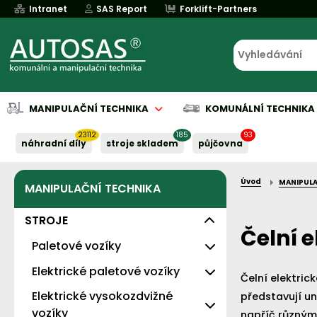
Intranet
SAS Report
Forklift-Partners
MANIPULAČNÍ TECHNIKA
KOMUNÁLNÍ TECHNIKA
23112
185
93
náhradní díly
stroje skladem
půjčovna
Úvod
MANIPULA
MANIPULAČNÍ TECHNIKA
Půjčovna
Půjčovna
Servis baterií
Implementace
Servis baterií
Servis baterií
Servis baterií
Servis baterií
Serv
Serv
Naše služby:
Naše služby:
Naše služby:
Naše služby:
Naše služby:
STROJE
Čelní 
Paletové vozíky
Levné - s nosností 2t
Elektrické paletové vozíky
Čelní elektric
Standardní
Elektrické vysokozdvižné
Eko
představují un
vozíky
napříč různým