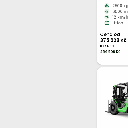
2500 k
6000 
12 km/
Li-ion
Cena od
375 628 Kč
bez DPH
454 509 Kč