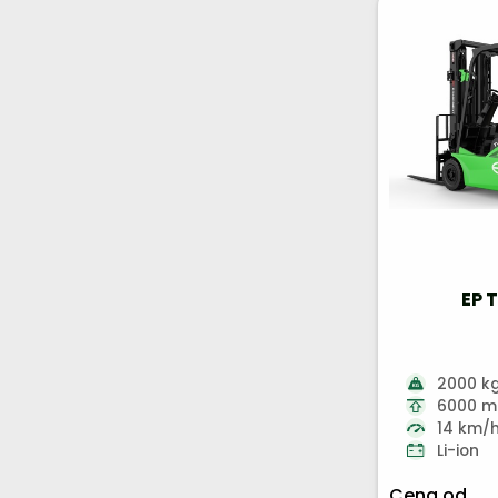
EP 
2000 k
6000 
14 km/
Li-ion
Cena od