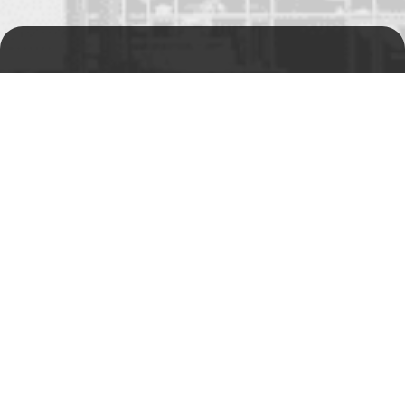
Prodejní a výdejní sklad
Po-Pá 06:00 - 15:00h
Rádi Vám s čímkoliv
pomůžeme
Telefon:
+420 494 590 100
Email:
info@autosas.cz
Adresa
Auto SAS s.r.o.
Rychnovská 577