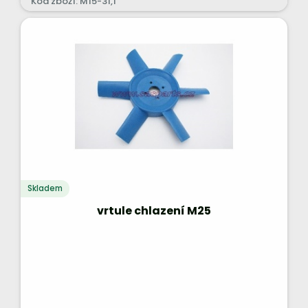
Kód zboží: M15-31,1
Skladem
vrtule chlazení M25