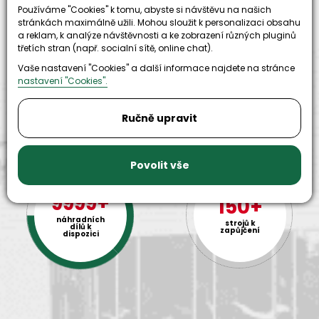
Používáme "Cookies" k tomu, abyste si návštěvu na našich
30+
500+
stránkách maximálně užili. Mohou sloužit k personalizaci obsahu
a reklam, k analýze návštěvnosti a ke zobrazení různých pluginů
let zkušenosti
strojů
třetích stran (např. socialní sítě, online chat).
a
skladem
odpovědnosti
Vaše nastavení "Cookies" a další informace najdete na stránce
nastavení "Cookies".
Ručně upravit
Povolit vše
9999+
150+
náhradních
strojů k
dílů k
zapůjčení
dispozici