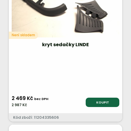
Není skladem
kryt sedačky LINDE
2 469 Kč
bez DPH
KOUPIT
2 987 Kč
Kód zboží: 11204335606