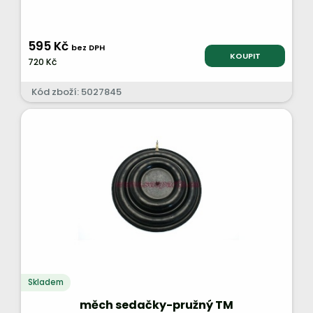
595 Kč
bez DPH
KOUPIT
720 Kč
Kód zboží: 5027845
Skladem
měch sedačky-pružný TM