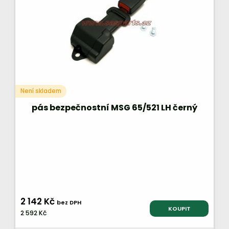
Není skladem
pás bezpečnostní MSG 65/521 LH černý
2 142 Kč
bez DPH
KOUPIT
2 592 Kč