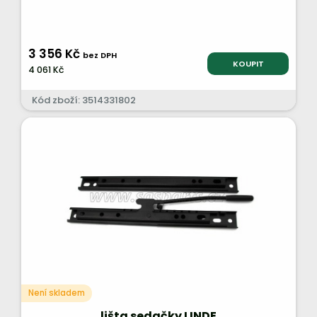
3 356 Kč
bez DPH
KOUPIT
4 061 Kč
Kód zboží: 3514331802
Není skladem
lišta sedačky LINDE