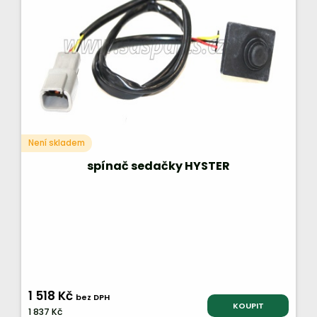
Není skladem
spínač sedačky HYSTER
1 518 Kč
bez DPH
KOUPIT
1 837 Kč