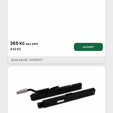
365 Kč
bez DPH
KOUPIT
442 Kč
Kód zboží: 41115417