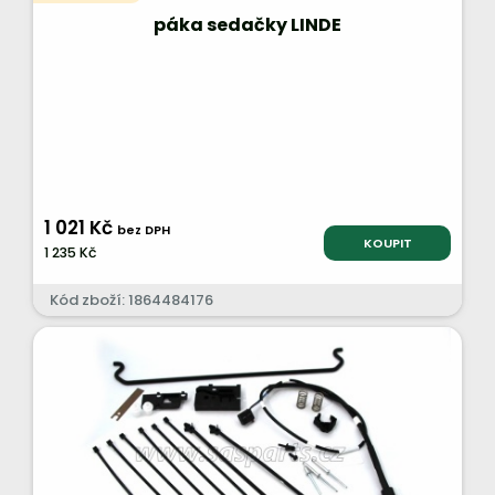
páka sedačky LINDE
1 021 Kč
bez DPH
KOUPIT
1 235 Kč
Kód zboží: 1864484176