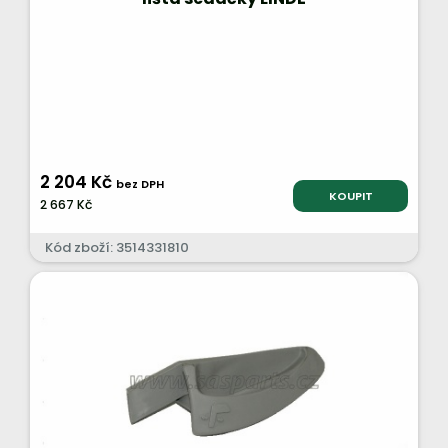
2 204 Kč
bez DPH
KOUPIT
2 667 Kč
Kód zboží: 3514331810