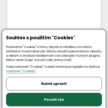
Souhlas s použitím "Cookies"
2 353 Kč
bez DPH
KOUPIT
2 847 Kč
Používáme "Cookies" k tomu, abyste si návštěvu na našich
stránkách maximálně užili. Mohou sloužit k personalizaci obsahu
Kód zboží: 3374335600
a reklam, k analýze návštěvnosti a ke zobrazení různých pluginů
třetích stran (např. socialní sítě, online chat).
Nahoru
Vaše nastavení "Cookies" a další informace najdete na stránce
nastavení "Cookies".
předchozí
1
2
další
Ručně upravit
Načíst Dalších 16
Povolit vše