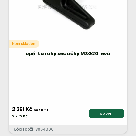
Není skladem
opěrka ruky sedačky MSG20 levá
2 291 Kč
bez DPH
KOUPIT
2 772 Kč
Kód zboží: 3064000