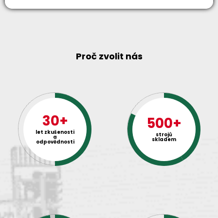
Proč zvolit nás
30+
500+
let zkušenosti
strojů
a
skladem
odpovědnosti