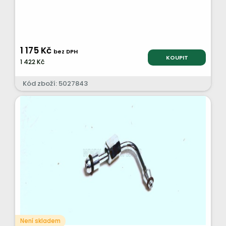
1 175 Kč
bez DPH
KOUPIT
1 422 Kč
Kód zboží: 5027843
Není skladem