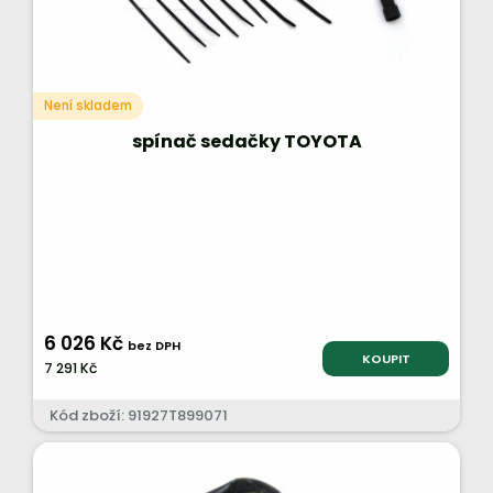
Není skladem
spínač sedačky TOYOTA
6 026 Kč
bez DPH
KOUPIT
7 291 Kč
Kód zboží: 91927T899071