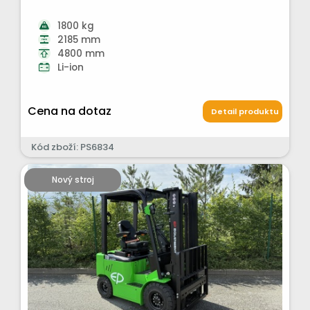
1800 kg
2185 mm
4800 mm
Li-ion
Cena na dotaz
Detail produktu
Kód zboží: PS6834
Nový stroj