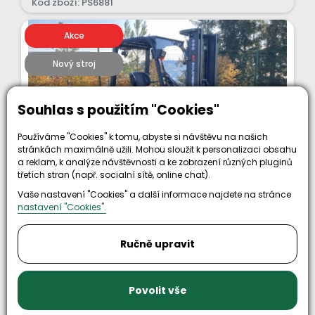
Kód zboží: PS6881
Akce
Nový stroj
Souhlas s použitím "Cookies"
Používáme "Cookies" k tomu, abyste si návštěvu na našich
stránkách maximálně užili. Mohou sloužit k personalizaci obsahu
a reklam, k analýze návštěvnosti a ke zobrazení různých pluginů
třetích stran (např. socialní sítě, online chat).
Skladem
Vaše nastavení "Cookies" a další informace najdete na stránce
nastavení "Cookies".
Čelní vysokozdvižný vozík EP EFL353
80V/280Ah; 150A externí nabíječ
Ručně upravit
3500 kg
2190 mm
Povolit vše
3300 mm
Li-ion