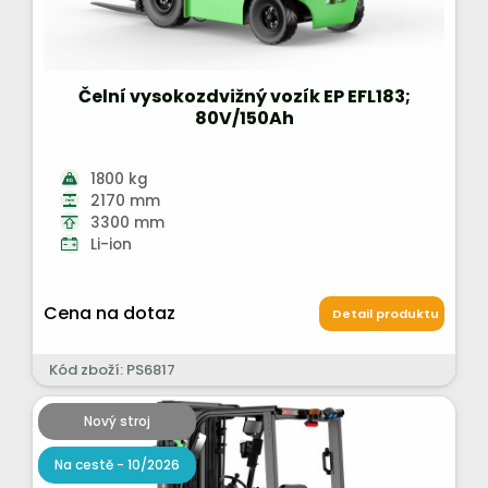
Čelní vysokozdvižný vozík EP EFL183;
80V/150Ah
1800 kg
2170 mm
3300 mm
Li-ion
Cena na dotaz
Detail produktu
Kód zboží: PS6817
Nový stroj
Na cestě - 10/2026