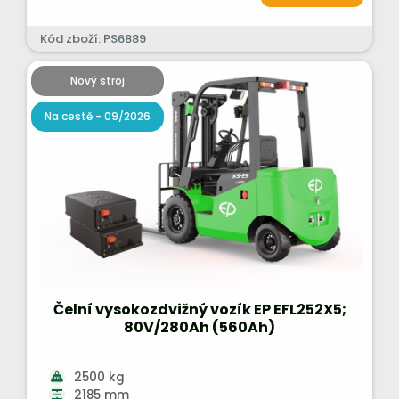
Kód zboží: PS6889
Nový stroj
Na cestě - 09/2026
Čelní vysokozdvižný vozík EP EFL252X5;
80V/280Ah (560Ah)
2500 kg
2185 mm