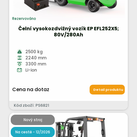
Rezervováno
Čelní vysokozdvižný vozík EP EFL252X5;
80V/280Ah
2500 kg
2240 mm
3300 mm
Li-ion
Cena na dotaz
Detail produktu
Kód zboží: PS6821
Nový stroj
Na cestě - 12/2026