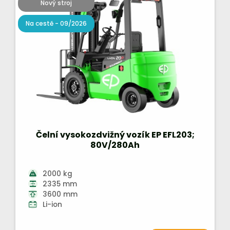
Nový stroj
Na cestě - 09/2026
Čelní vysokozdvižný vozík EP EFL203;
80V/280Ah
2000 kg
2335 mm
3600 mm
Li-ion