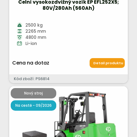
Čelní vysokozdvižný vozík EP EFL252X5;
80V/280Ah (560Ah)
2500 kg
2265 mm
4800 mm
Li-ion
Cena na dotaz
Detail produktu
Kód zboží: PS6814
Nový stroj
Na cestě - 09/2026