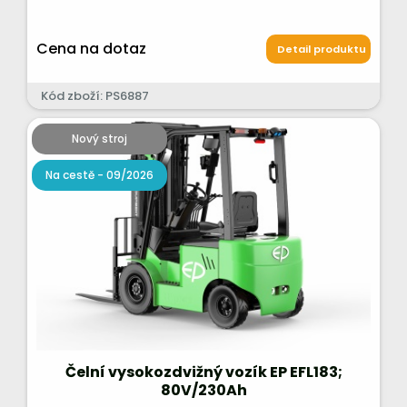
Cena na dotaz
Detail produktu
Kód zboží: PS6887
Nový stroj
Na cestě - 09/2026
Čelní vysokozdvižný vozík EP EFL183;
80V/230Ah