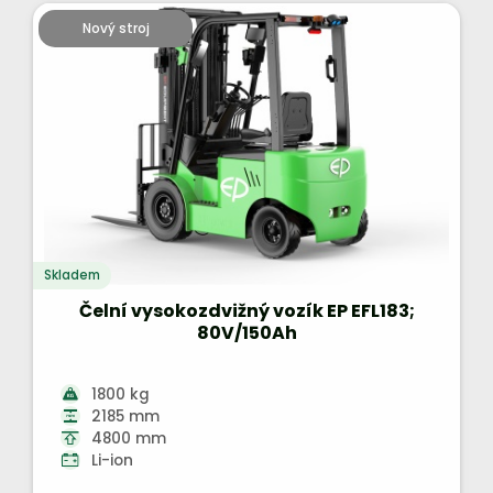
Nový stroj
Skladem
Čelní vysokozdvižný vozík EP EFL183;
80V/150Ah
1800 kg
2185 mm
4800 mm
Li-ion