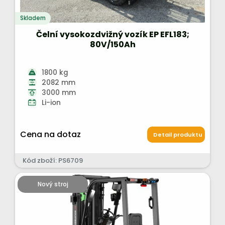
Skladem
Čelní vysokozdvižný vozík EP EFL183;
80V/150Ah
1800 kg
2082 mm
3000 mm
Li-ion
Cena na dotaz
Detail produktu
Kód zboží: PS6709
Nový stroj