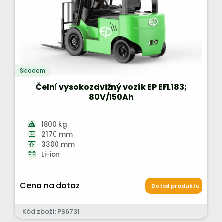
Skladem
Čelní vysokozdvižný vozík EP EFL183;
80V/150Ah
1800 kg
2170 mm
3300 mm
Li-ion
Cena na dotaz
Detail produktu
Kód zboží: PS6731