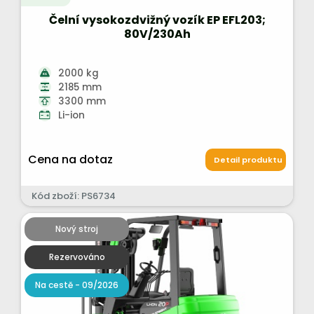
Čelní vysokozdvižný vozík EP EFL203;
80V/230Ah
2000 kg
2185 mm
3300 mm
Li-ion
Cena na dotaz
Detail produktu
Kód zboží: PS6734
Nový stroj
Rezervováno
Na cestě - 09/2026