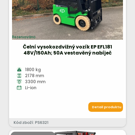
Rezervováno
Čelní vysokozdvižný vozík EP EFL181
48V/150Ah; 50A vestavěný nabíječ
1800 kg
2178 mm
3300 mm
Li-ion
Detail produktu
Kód zboží: PS6321