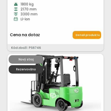
1800 kg
2170 mm
3300 mm
Li-ion
Cena na dotaz
Detail produktu
Kód zboží: PS6746
Nový stroj
Rezervováno