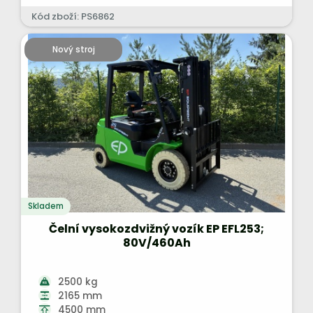
Kód zboží: PS6862
Nový stroj
Skladem
Čelní vysokozdvižný vozík EP EFL253;
80V/460Ah
2500 kg
2165 mm
4500 mm