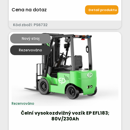
Cena na dotaz
Detail produktu
Kód zboží: PS6732
Nový stroj
Rezervováno
Rezervováno
Čelní vysokozdvižný vozík EP EFL183;
80V/230Ah