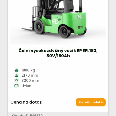
Čelní vysokozdvižný vozík EP EFL183;
80V/150Ah
1800 kg
2170 mm
3300 mm
Li-ion
Cena na dotaz
Detail produktu
Kód zboží: PS6870