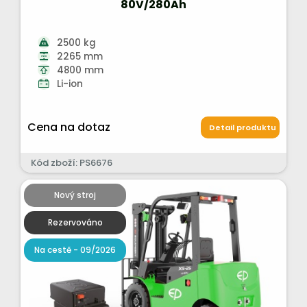
80V/280Ah
2500 kg
2265 mm
4800 mm
Li-ion
Cena na dotaz
Detail produktu
Kód zboží: PS6676
Nový stroj
Rezervováno
Na cestě - 09/2026