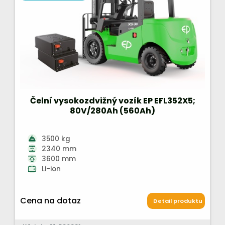
Čelní vysokozdvižný vozík EP EFL352X5;
80V/280Ah (560Ah)
3500 kg
2340 mm
3600 mm
Li-ion
Cena na dotaz
Detail produktu