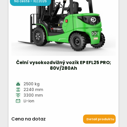
Na cestě - 10/2026
Čelní vysokozdvižný vozík EP EFL25 PRO;
80V/280Ah
2500 kg
2240 mm
3300 mm
Li-ion
Cena na dotaz
Detail produktu