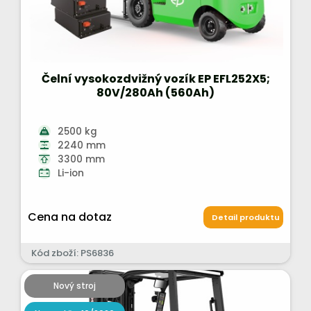
Čelní vysokozdvižný vozík EP EFL252X5;
80V/280Ah (560Ah)
2500 kg
2240 mm
3300 mm
Li-ion
Cena na dotaz
Detail produktu
Kód zboží: PS6836
Nový stroj