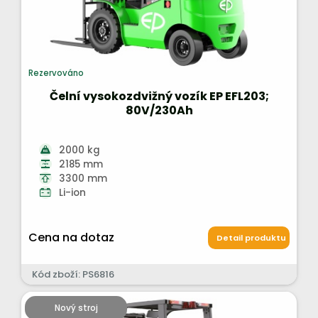
Rezervováno
Čelní vysokozdvižný vozík EP EFL203;
80V/230Ah
2000 kg
2185 mm
3300 mm
Li-ion
Cena na dotaz
Detail produktu
Kód zboží: PS6816
Nový stroj