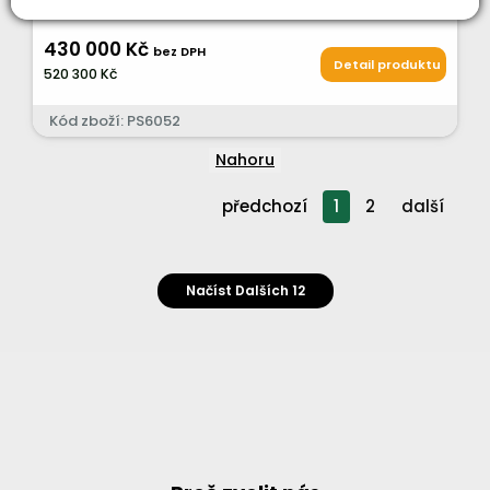
430 000 Kč
bez DPH
Detail produktu
520 300 Kč
Kód zboží: PS6052
Nahoru
předchozí
1
2
další
Načíst Dalších 12