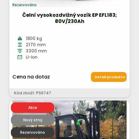
Rezervováno
Čelní vysokozdvižný vozík EP EFL183;
80V/230Ah
1800 kg
2170 mm
3300 mm
Li-ion
Cena na dotaz
Detail produktu
Kód zboží: PS6747
Akce
Nový stroj
Rezervováno