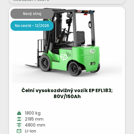
Nový stroj
Na cestě - 12/2026
Čelní vysokozdvižný vozík EP EFL183;
80V/150Ah
1800 kg
2185 mm
4800 mm
Li-ion