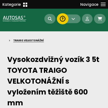
Školení
Kategorie
Navigace
Kariéra
MANIPULAČNÍ TECHNIKA
Kontakt
KOMUNÁLNÍ TECHNIKA
Dokumenty
BAGRY A MANIPULÁTORY
EN/DE
TRAIGO VELKOTONÁŽNÍ
AUTOMATIZACE
Intranet
SAS Report
Forklift-Partners
Vysokozdvižný vozík 3 5t
S-BAT ENERGY
TOYOTA TRAIGO
23112
185
93
náhradní díly
stroje skladem
půjčovna
VELKOTONÁŽNÍ s
vyložením těžiště 600
mm