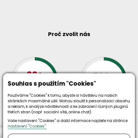
Proč zvolit nás
30+
500+
Souhlas s použitím "Cookies"
let zkušenosti
strojů
a
skladem
odpovědnosti
Používáme "Cookies" k tomu, abyste si návštěvu na našich
stránkách maximálně užili. Mohou sloužit k personalizaci obsahu
a reklam, k analýze návštěvnosti a ke zobrazení různých pluginů
třetích stran (např. socialní sítě, online chat).
Vaše nastavení "Cookies" a další informace najdete na stránce
nastavení "Cookies".