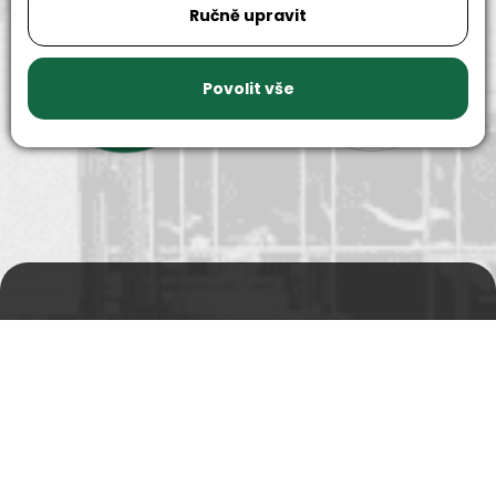
Ručně upravit
9999+
150+
náhradních
strojů k
Povolit vše
dílů k
zapůjčení
dispozici
Prodejní a výdejní sklad
Po-Pá 06:00 - 15:00h