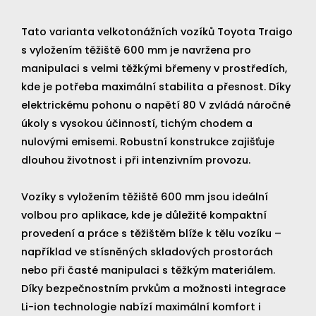
Tato varianta velkotonážních vozíků Toyota Traigo
s vyložením těžiště 600 mm je navržena pro
manipulaci s velmi těžkými břemeny v prostředích,
kde je potřeba maximální stabilita a přesnost. Díky
elektrickému pohonu o napětí 80 V zvládá náročné
úkoly s vysokou účinností, tichým chodem a
nulovými emisemi. Robustní konstrukce zajišťuje
dlouhou životnost i při intenzivním provozu.
Vozíky s vyložením těžiště 600 mm jsou ideální
volbou pro aplikace, kde je důležité kompaktní
provedení a práce s těžištěm blíže k tělu vozíku –
například ve stísněných skladových prostorách
nebo při časté manipulaci s těžkým materiálem.
Díky bezpečnostním prvkům a možnosti integrace
Li-ion technologie nabízí maximální komfort i