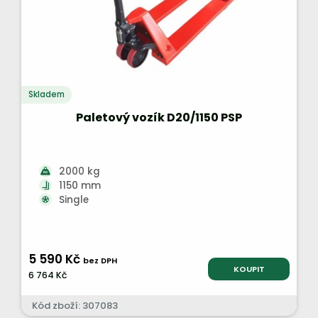
Skladem
Paletový vozík D20/1150 PSP
2000 kg
1150 mm
Single
5 590 Kč
bez DPH
KOUPIT
6 764 Kč
Kód zboží: 307083