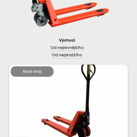
Výchozí
Od nejlevnějšího
Od nejdražšího
Nový stroj
Nejlevnější
a
nejprodávanější
varianta