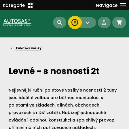
Školení
Kategorie
Navigace
Kariéra
MANIPULAČNÍ TECHNIKA
Kontakt
KOMUNÁLNÍ TECHNIKA
Dokumenty
BAGRY A MANIPULÁTORY
EN/DE
Paletové vozíky
AUTOMATIZACE
Intranet
SAS Report
Forklift-Partners
Levné - s nosností 2t
S-BAT ENERGY
23112
185
93
náhradní díly
Nejlevnější ruční paletové vozíky s nosností 2 tuny
stroje skladem
půjčovna
jsou ideální volbou pro běžnou manipulaci s
paletami ve skladech, dílnách, obchodech i
provozech s nižší zátěží. Nabízejí jednoduché
ovládání, odolnou konstrukci a spolehlivý provoz
při minimálních pořizovacích nákladech.