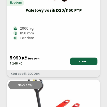
Skladem
Paletový vozík D20/1150 PTP
2000 kg
1150 mm
Tandem
5 990 Kč
bez DPH
KOUPIT
7 248 Kč
Kód zboží: 307084
Nový stroj