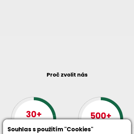
Proč zvolit nás
30+
500+
let zkušenosti
strojů
a
skladem
odpovědnosti
Souhlas s použitím "Cookies"