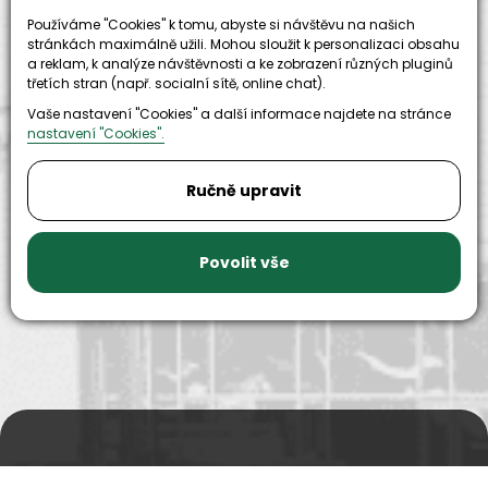
Používáme "Cookies" k tomu, abyste si návštěvu na našich
stránkách maximálně užili. Mohou sloužit k personalizaci obsahu
a reklam, k analýze návštěvnosti a ke zobrazení různých pluginů
třetích stran (např. socialní sítě, online chat).
Vaše nastavení "Cookies" a další informace najdete na stránce
nastavení "Cookies".
9999+
Ručně upravit
150+
náhradních
strojů k
dílů k
zapůjčení
dispozici
Povolit vše