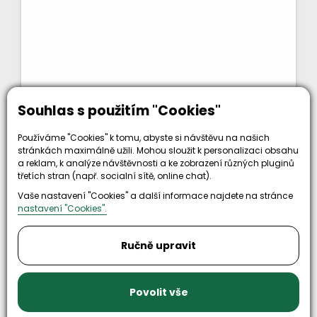
Souhlas s použitím "Cookies"
12 Kč
bez DPH
KOUPIT
Používáme "Cookies" k tomu, abyste si návštěvu na našich
15 Kč
stránkách maximálně užili. Mohou sloužit k personalizaci obsahu
a reklam, k analýze návštěvnosti a ke zobrazení různých pluginů
Kód zboží: ŠR M14x55 Zn
třetích stran (např. socialní sítě, online chat).
Vaše nastavení "Cookies" a další informace najdete na stránce
nastavení "Cookies".
Ručně upravit
Povolit vše