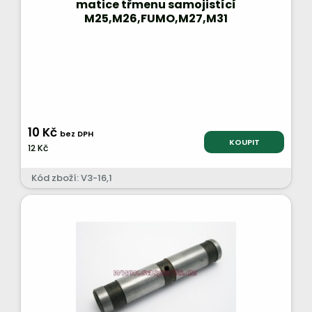
matice třmenu samojistící
M25,M26,FUMO,M27,M31
10 Kč
bez DPH
KOUPIT
12 Kč
Kód zboží: V3-16,1