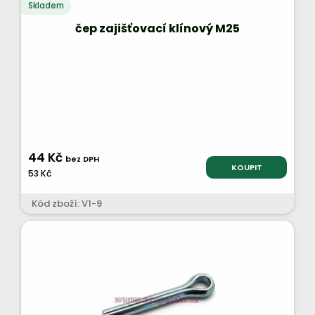
Skladem
čep zajišťovací klínový M25
44 Kč
bez DPH
KOUPIT
53 Kč
Kód zboží: V1-9