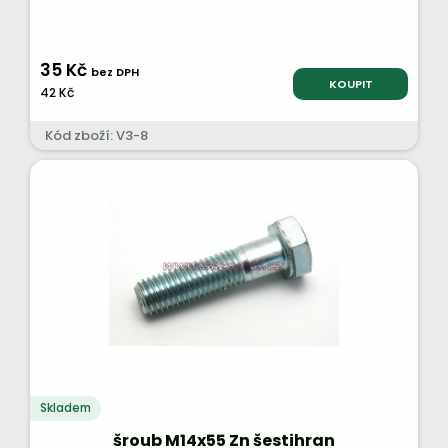
35 Kč
bez DPH
KOUPIT
42 Kč
Kód zboží: V3-8
Skladem
šroub M14x55 Zn šestihran