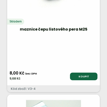
Skladem
maznice čepu listového pera M25
8,00 Kč
bez DPH
KOUPIT
9,68 Kč
Kód zboží: V3-4