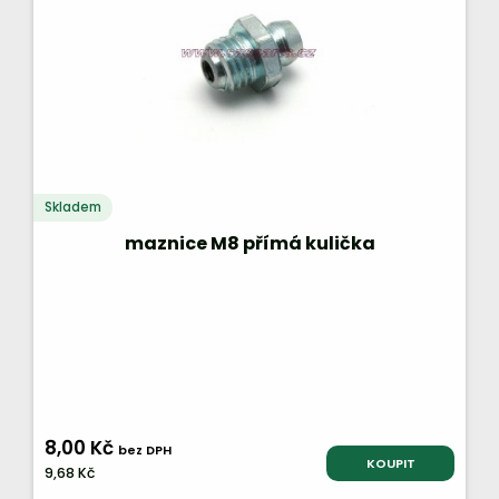
Skladem
maznice M8 přímá kulička
8,00 Kč
bez DPH
KOUPIT
9,68 Kč