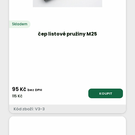
Skladem
čep listové pružiny M25
95 Kč
bez DPH
KOUPIT
115 Kč
Kód zboží: V3-3