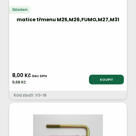
Skladem
matice třmenu M25,M26,FUMO,M27,M31
8,00 Kč
bez DPH
KOUPIT
9,68 Kč
Kód zboží: V3-16