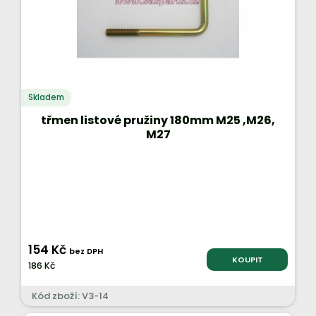
Skladem
třmen listové pružiny 180mm M25 ,M26,
M27
154 Kč
bez DPH
KOUPIT
186 Kč
Kód zboží: V3-14