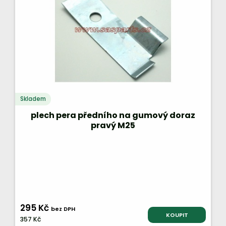
Skladem
plech pera předního na gumový doraz
pravý M25
295 Kč
bez DPH
KOUPIT
357 Kč