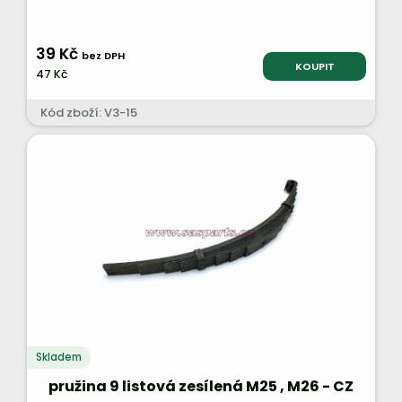
39 Kč
bez DPH
KOUPIT
47 Kč
Kód zboží: V3-15
Skladem
pružina 9 listová zesílená M25 , M26 - CZ