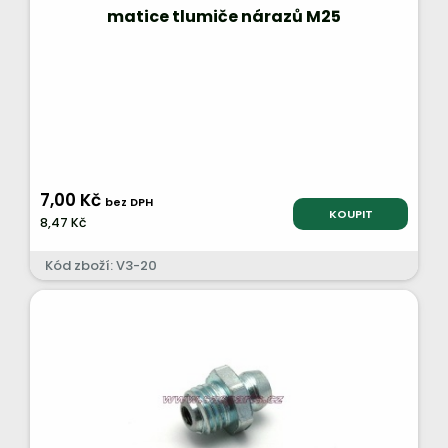
matice tlumiče nárazů M25
7,00 Kč
bez DPH
KOUPIT
8,47 Kč
Kód zboží: V3-20