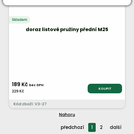
Skladem
doraz listové pružiny přední M25
189 Kč
bez DPH
KOUPIT
229 Kč
Kód zboží: V3-27
Nahoru
předchozí
1
2
další