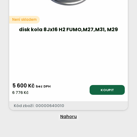
Není skladem
disk kola 8Jx16 H2 FUMO,M27,M31, M29
5 600 Kč
bez DPH
KOUPIT
6 776 Kč
Kód zboží: 00000640010
Nahoru