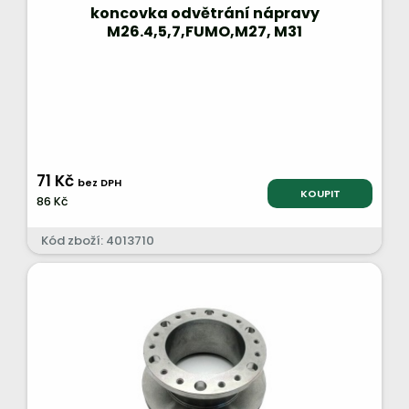
koncovka odvětrání nápravy
M26.4,5,7,FUMO,M27, M31
71 Kč
bez DPH
KOUPIT
86 Kč
Kód zboží: 4013710