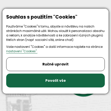
Souhlas s použitím "Cookies"
Používáme "Cookies" k tomu, abyste si návštěvu na našich
stránkách maximálně užili. Mohou sloužit k personalizaci obsahu
a reklam, k analýze návštěvnosti a ke zobrazení různých pluginů
třetích stran (např. socialní sítě, online chat).
Proč zvolit nás
Vaše nastavení "Cookies" a další informace najdete na stránce
nastavení "Cookies".
Ručně upravit
30+
500+
let zkušenosti
Povolit vše
strojů
a
skladem
odpovědnosti