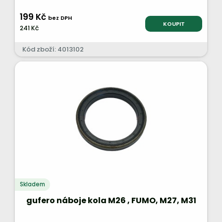
199 Kč
bez DPH
KOUPIT
241 Kč
Kód zboží: 4013102
Skladem
gufero náboje kola M26 , FUMO, M27, M31