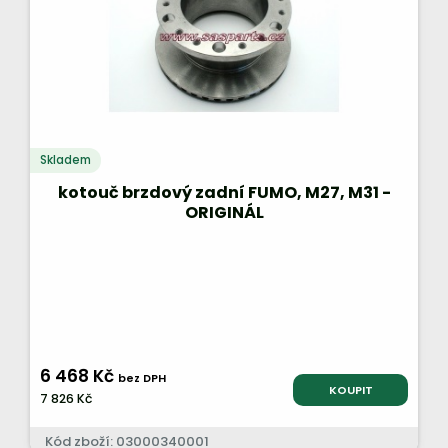
Skladem
kotouč brzdový zadní FUMO, M27, M31 -
ORIGINÁL
6 468 Kč
bez DPH
KOUPIT
7 826 Kč
Kód zboží: 03000340001