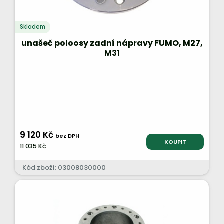
Skladem
unašeč poloosy zadní nápravy FUMO, M27,
M31
9 120 Kč
bez DPH
KOUPIT
11 035 Kč
Kód zboží: 03008030000