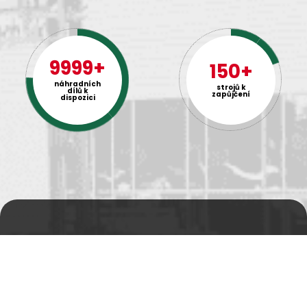
9999+
150+
náhradních
strojů k
dílů k
zapůjčení
dispozici
Prodejní a výdejní sklad
Po-Pá 06:00 - 15:00h