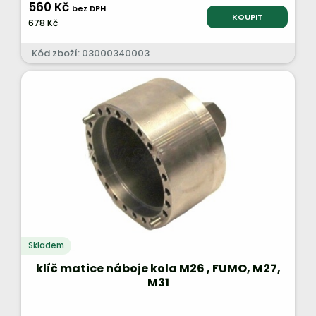
560 Kč
bez DPH
KOUPIT
678 Kč
Kód zboží: 03000340003
Skladem
klíč matice náboje kola M26 , FUMO, M27,
M31