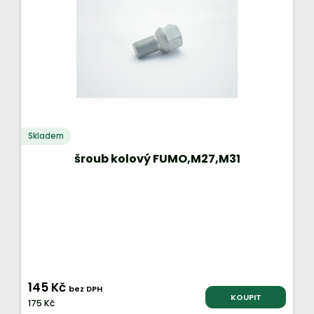
Skladem
šroub kolový FUMO,M27,M31
145 Kč
bez DPH
KOUPIT
175 Kč