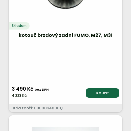
Skladem
kotouč brzdový zadní FUMO, M27, M31
3 490 Kč
bez DPH
KOUPIT
4 223 Kč
Kód zboží: 03000340001,1