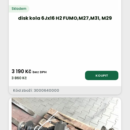
Skladem
disk kola 6Jx16 H2 FUMO,M27,M31, M29
3 190 Kč
bez DPH
KOUPIT
3 860 Kč
Kód zboží: 3000640000