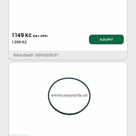
1 149 Kč
bez DPH
KOUPIT
1 390 Kč
Kód zboží: 000320537