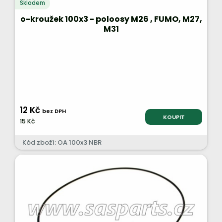
Skladem
o-kroužek 100x3 - poloosy M26 , FUMO, M27,
M31
12 Kč
bez DPH
KOUPIT
15 Kč
Kód zboží: OA 100x3 NBR