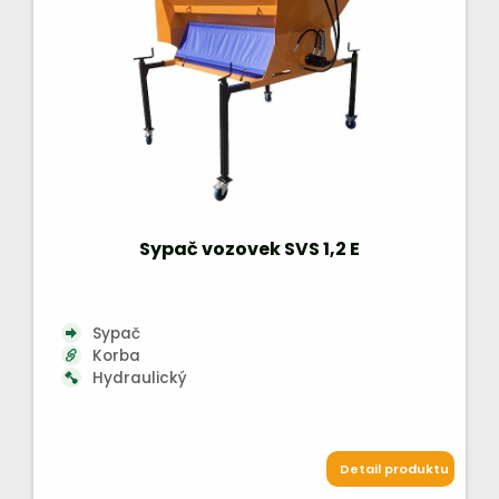
Sypač vozovek SVS 1,2 E
Sypač
Korba
Hydraulický
Detail produktu