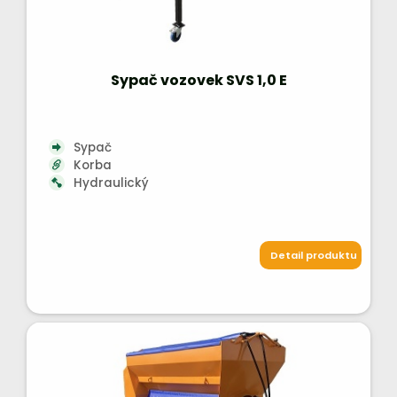
Sypač vozovek SVS 1,0 E
Sypač
Korba
Hydraulický
Detail produktu