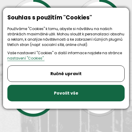
30+
500+
Souhlas s použitím "Cookies"
let zkušenosti
strojů
a
skladem
odpovědnosti
Používáme "Cookies" k tomu, abyste si návštěvu na našich
stránkách maximálně užili. Mohou sloužit k personalizaci obsahu
a reklam, k analýze návštěvnosti a ke zobrazení různých pluginů
třetích stran (např. socialní sítě, online chat).
Vaše nastavení "Cookies" a další informace najdete na stránce
nastavení "Cookies".
Ručně upravit
9999+
150+
Povolit vše
náhradních
strojů k
dílů k
zapůjčení
dispozici