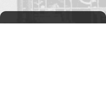
Prodejní a výdejní sklad
Po-Pá 06:00 - 15:00h
Rádi Vám s čímkoliv
pomůžeme
Telefon:
+420 494 590 100
Email:
info@autosas.cz
Adresa
Auto SAS s.r.o.