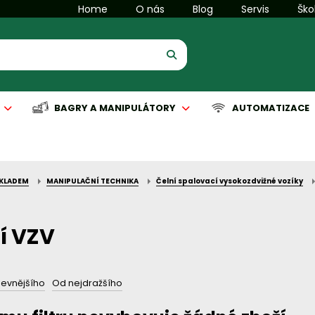
Home
O nás
Blog
Servis
Ško
BAGRY A MANIPULÁTORY
AUTOMATIZACE
SKLADEM
MANIPULAČNÍ TECHNIKA
Čelní spalovací vysokozdvižné vozíky
is manipulační techniky
is komunální techniky
Servis manipulační techniky
Servis čisticích strojů
Automatizace
í VZV
levnějšího
Od nejdražšího