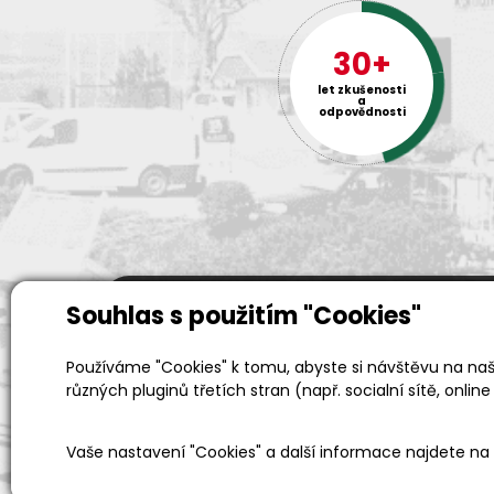
30+
let zkušenosti
a
odpovědnosti
Souhlas s použitím "Cookies"
Prodejní a výdejní sklad
Používáme "Cookies" k tomu, abyste si návštěvu na naši
Po-Pá 06:00 - 15:00h
různých pluginů třetích stran (např. socialní sítě, online
Vaše nastavení "Cookies" a další informace najdete na