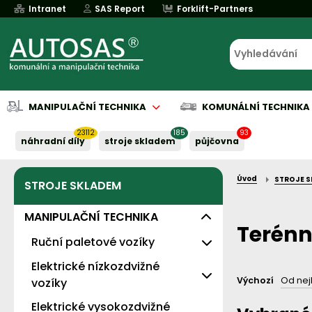
Intranet
SAS Report
Forklift-Partners
MANIPULAČNÍ TECHNIKA
KOMUNÁLNÍ TECHNIKA
23112
185
93
náhradní díly
stroje skladem
půjčovna
Úvod
STROJE 
STROJE SKLADEM
Půjčovna
Půjčovna
Servis baterií
Implementace
Servis baterií
Servis baterií
Servis baterií
Servis baterií
Serv
Serv
Naše služby:
Naše služby:
Naše služby:
Naše služby:
Naše služby:
MANIPULAČNÍ TECHNIKA
Terénn
Ruční paletové vozíky
Elektrické nízkozdvižné
Levné - s nosností 2t
Výchozí
Od nej
vozíky
Standardní
Elektrické vysokozdvižné
Eko