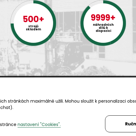
9999+
500+
náhradních
strojů
dílů k
skladem
dispozici
Rádi Vám s čímkoliv pomůžeme
ch stránkách maximálně užili. Mohou sloužit k personalizaci obs
Telefon:
+420 494 590 100
 chat).
Email:
info@autosas.cz
Ručn
 stránce
nastavení "Cookies".