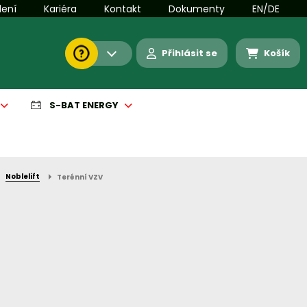
lení
Kariéra
Kontakt
Dokumenty
EN/DE
Přihlásit se
Košík
S-BAT ENERGY
Noblelift
Terénní VZV