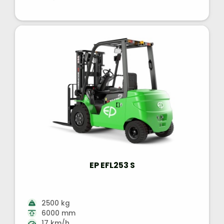
EP EFL253 S
2500 kg
6000 mm
17 km/h