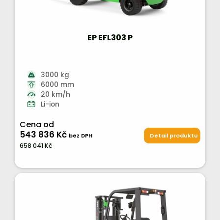
EP EFL303 P
3000 kg
6000 mm
20 km/h
Li-ion
Cena od
543 836 Kč
bez DPH
Detail produktu
658 041 Kč