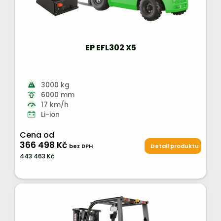
EP EFL302 X5
3000 kg
6000 mm
17 km/h
Li-ion
Cena od
366 498 Kč
bez DPH
Detail produktu
443 463 Kč