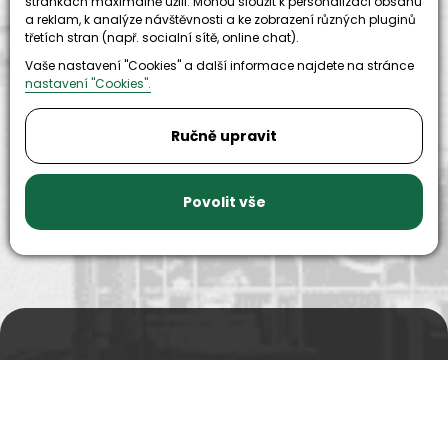
stránkách maximálně užili. Mohou sloužit k personalizaci obsahu
a reklam, k analýze návštěvnosti a ke zobrazení různých pluginů
třetích stran (např. socialní sítě, online chat).
Vaše nastavení "Cookies" a další informace najdete na stránce
nastavení "Cookies".
9999+
150+
Ručně upravit
náhradních
strojů k
dílů k
zapůjčení
dispozici
Povolit vše
Prodejní a výdejní sklad
Po-Pá 06:00 - 15:00h