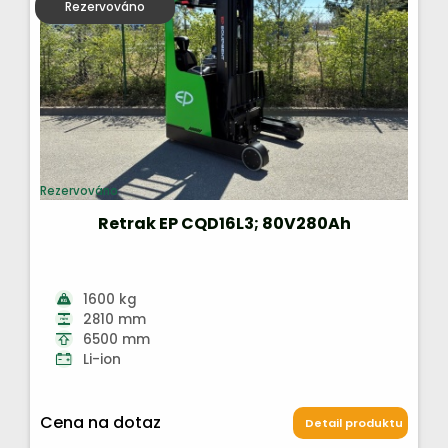
Rezervováno
Rezervováno
Retrak EP CQD16L3; 80V280Ah
1600 kg
2810 mm
6500 mm
Li-ion
Cena na dotaz
Detail produktu