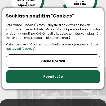
let zkušenosti
strojů
a
skladem
odpovědnosti
Souhlas s použitím "Cookies"
Používáme "Cookies" k tomu, abyste si návštěvu na našich
stránkách maximálně užili. Mohou sloužit k personalizaci obsahu
a reklam, k analýze návštěvnosti a ke zobrazení různých pluginů
třetích stran (např. socialní sítě, online chat).
Vaše nastavení "Cookies" a další informace najdete na stránce
nastavení "Cookies".
9999+
150+
náhradních
Ručně upravit
strojů k
dílů k
zapůjčení
dispozici
Povolit vše