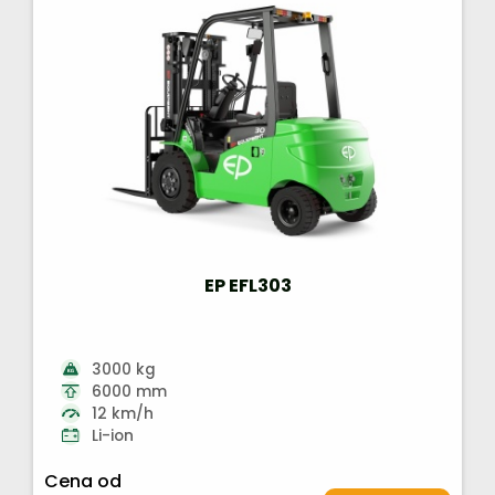
EP EFL303
3000 kg
6000 mm
12 km/h
Li-ion
Cena od