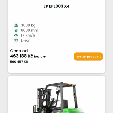
EP EFL303 X4
3000 kg
6000 mm
17 km/h
Li-ion
Cena od
463 188 Kč
bez DPH
Detail produktu
560 457 Kč