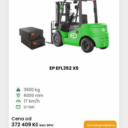
EP EFL352 X5
3500 kg
6000 mm
17 km/h
Li-ion
Cena od
372 409 Kč
bez DPH
Detail produktu