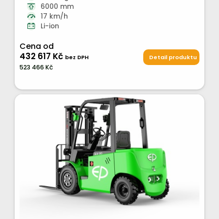
6000 mm
17 km/h
Li-ion
Cena od
432 617 Kč
bez DPH
Detail produktu
523 466 Kč