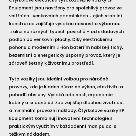
Čtyřkolové elektrické vysokozdvižné vozíky EP
Equipment jsou navrženy pro spolehlivý provoz ve
vnitřních i venkovních podmínkách. Jejich stabilní
konstrukce zajišťuje vysokou nosnost a výbornou
trakci na různých typech povrchů – od skladových
podlah po venkovní plochy. Díky elektrickému
pohonu a moderním Li-ion bateriím nabízejí tichý,
bezemisní a energeticky úsporný provoz, který je
zároveň šetrný k životnímu prostředí.
Tyto vozíky jsou ideální volbou pro náročné
provozy, kde je kladen důraz na výkon, efektivitu a
pohodlí obsluhy. Vysoká odolnost, ergonomie
kabiny a snadná údržba zajišťují dlouhou životnost
a minimální provozní náklady. Čtyřkolové vozíky EP
Equipment kombinují inovativní technologie s
praktickým využitím v každodenní manipulaci s
těžkým nákladem.