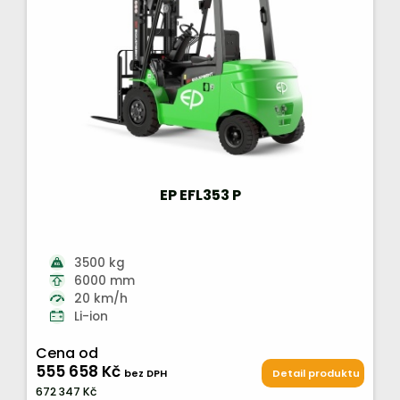
EP EFL353 P
3500 kg
6000 mm
20 km/h
Li-ion
Cena od
555 658 Kč
bez DPH
Detail produktu
672 347 Kč