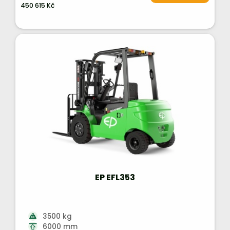
450 615 Kč
EP EFL353
3500 kg
6000 mm