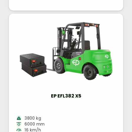
EP EFL382 X5
3800 kg
6000 mm
16 km/h