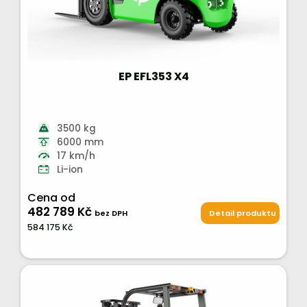
EP EFL353 X4
3500 kg
6000 mm
17 km/h
Li-ion
Cena od
482 789 Kč
bez DPH
Detail produktu
584 175 Kč