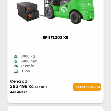
EP EFL302 X5
3000 kg
6000 mm
17 km/h
Li-ion
Cena od
366 498 Kč
bez DPH
Detail produktu
443 463 Kč