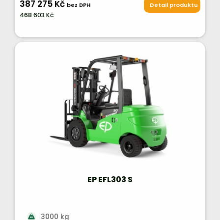
387 275 Kč
bez DPH
Detail produktu
468 603 Kč
EP EFL303 S
3000 kg