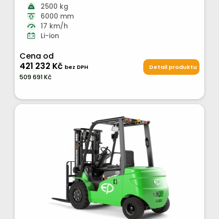
2500 kg
6000 mm
17 km/h
Li-ion
Cena od
421 232 Kč
bez DPH
Detail produktu
509 691 Kč