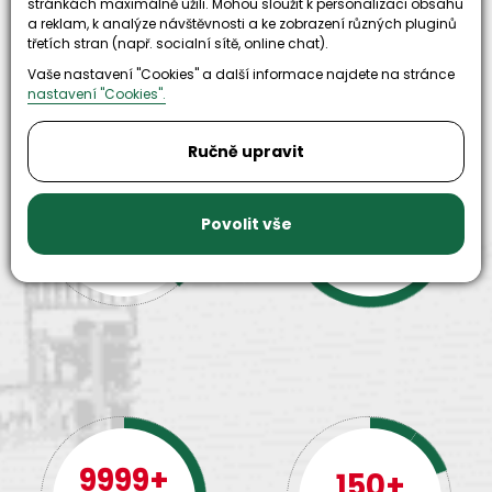
stránkách maximálně užili. Mohou sloužit k personalizaci obsahu
a reklam, k analýze návštěvnosti a ke zobrazení různých pluginů
třetích stran (např. socialní sítě, online chat).
Proč zvolit nás
Vaše nastavení "Cookies" a další informace najdete na stránce
nastavení "Cookies".
Ručně upravit
30+
500+
Povolit vše
let zkušenosti
strojů
a
skladem
odpovědnosti
9999+
150+