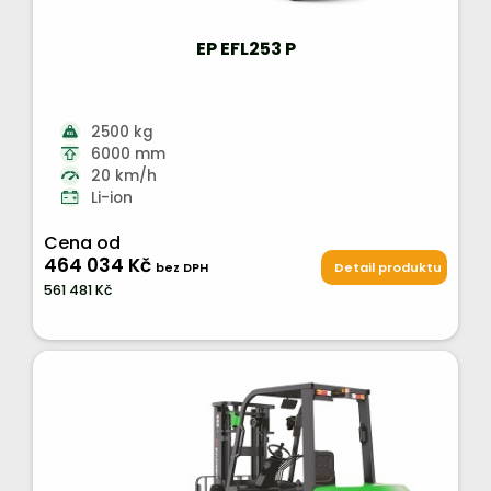
EP EFL253 P
2500 kg
6000 mm
20 km/h
Li-ion
Cena od
464 034 Kč
bez DPH
Detail produktu
561 481 Kč