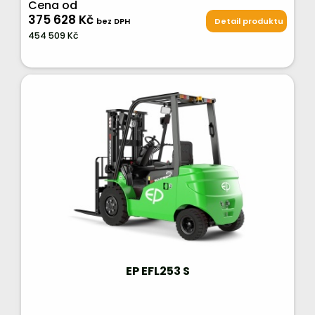
Cena od
375 628 Kč
bez DPH
Detail produktu
454 509 Kč
EP EFL253 S