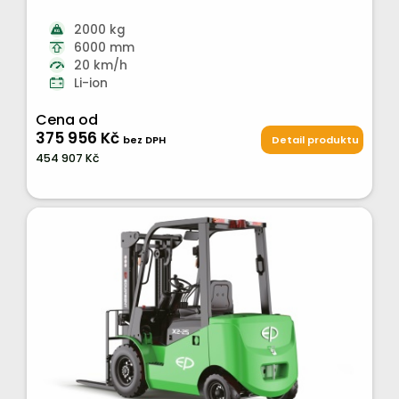
2000 kg
6000 mm
20 km/h
Li-ion
Cena od
375 956 Kč
bez DPH
Detail produktu
454 907 Kč