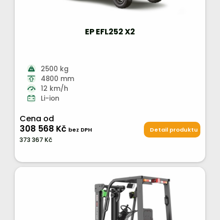
EP EFL252 X2
2500 kg
4800 mm
12 km/h
Li-ion
Cena od
308 568 Kč
bez DPH
Detail produktu
373 367 Kč