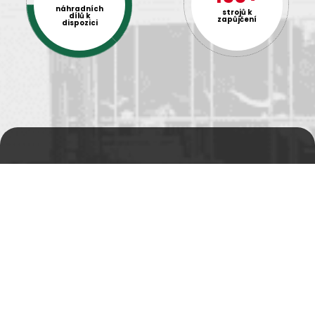
náhradních
strojů k
dílů k
zapůjčení
dispozici
Prodejní a výdejní sklad
Po-Pá 06:00 - 15:00h
Rádi Vám s čímkoliv
pomůžeme
Telefon:
+420 494 590 100