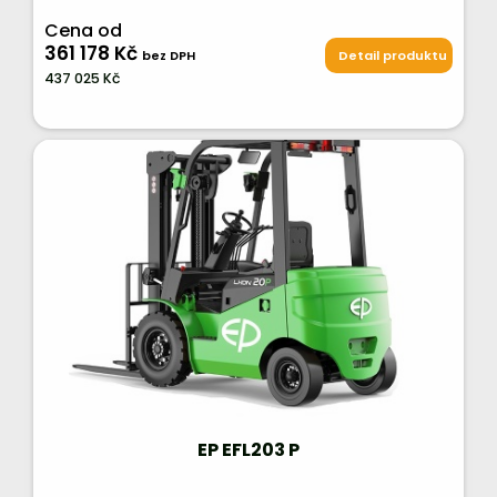
Cena od
361 178 Kč
bez DPH
Detail produktu
437 025 Kč
EP EFL203 P