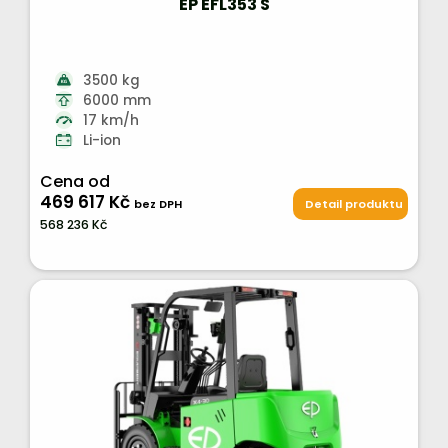
EP EFL353 S
3500 kg
6000 mm
17 km/h
Li-ion
Cena od
469 617 Kč
bez DPH
Detail produktu
568 236 Kč