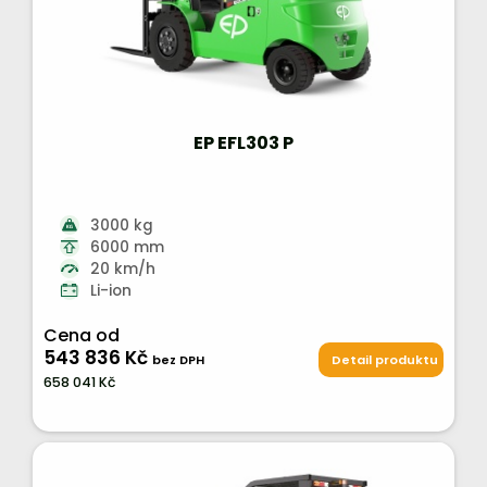
EP EFL303 P
3000 kg
6000 mm
20 km/h
Li-ion
Cena od
543 836 Kč
bez DPH
Detail produktu
658 041 Kč