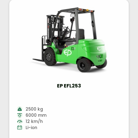
EP EFL253
2500 kg
6000 mm
12 km/h
Li-ion