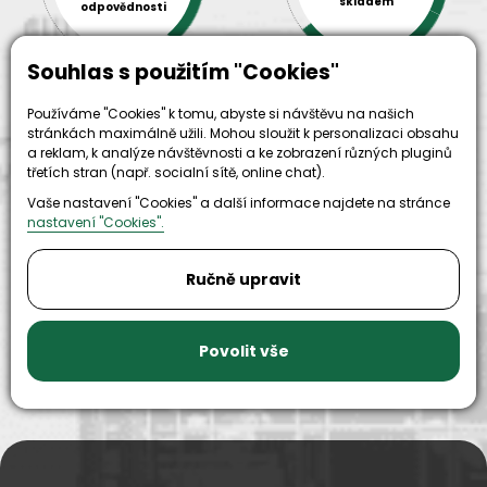
skladem
odpovědnosti
Souhlas s použitím "Cookies"
Používáme "Cookies" k tomu, abyste si návštěvu na našich
stránkách maximálně užili. Mohou sloužit k personalizaci obsahu
a reklam, k analýze návštěvnosti a ke zobrazení různých pluginů
třetích stran (např. socialní sítě, online chat).
Vaše nastavení "Cookies" a další informace najdete na stránce
9999+
nastavení "Cookies".
150+
náhradních
strojů k
dílů k
zapůjčení
Ručně upravit
dispozici
Povolit vše