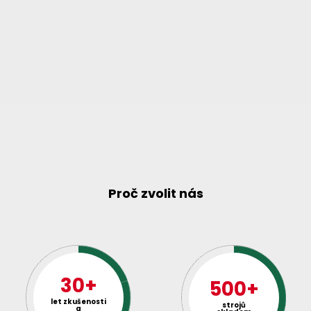
Proč zvolit nás
30+
500+
let zkušenosti
strojů
a