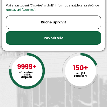
30+
Vaše nastavení "Cookies" a další informace najdete na stránce
500+
nastavení "Cookies".
let zkušenosti
strojů
a
skladem
odpovědnosti
Ručně upravit
Povolit vše
9999+
150+
náhradních
strojů k
dílů k
zapůjčení
dispozici