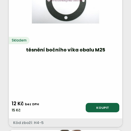
Skladem
těsnění bočního víka obalu M25
12 Kč
bez DPH
KOUPIT
15 Kč
Kód zboží: H4-5