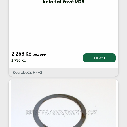
kolo talířové M25
2 256 Kč
bez DPH
KOUPIT
2 730 Kč
Kód zboží: H4-2