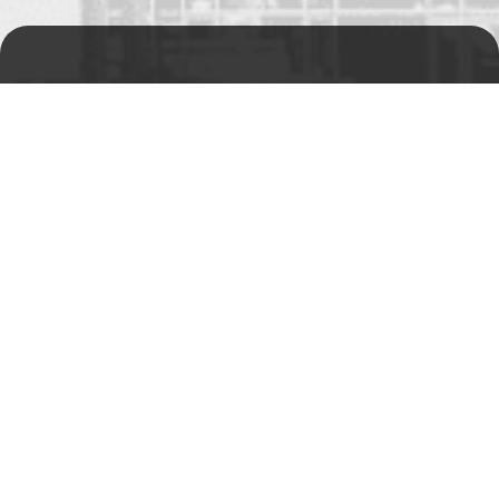
Prodejní a výdejní sklad
Po-Pá 06:00 - 15:00h
Rádi Vám s čímkoliv
pomůžeme
Telefon:
+420 494 590 100
Email:
info@autosas.cz
Adresa
Auto SAS s.r.o.
Rychnovská 577