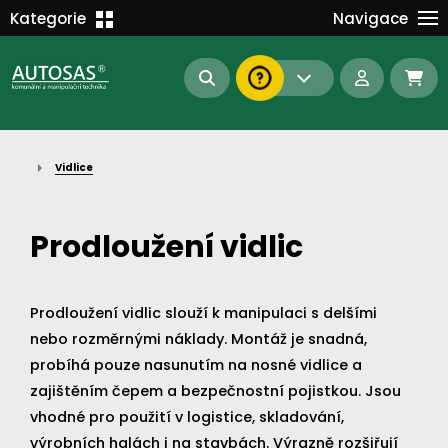
Školení
Kategorie
Navigace
Kariéra
MANIPULAČNÍ TECHNIKA
Kontakt
KOMUNÁLNÍ TECHNIKA
Dokumenty
BAGRY A MANIPULÁTORY
EN/DE
Vidlice
AUTOMATIZACE
Intranet
SAS Report
Forklift-Partners
Prodloužení vidlic
S-BAT ENERGY
23112
185
93
náhradní díly
Prodloužení vidlic slouží k manipulaci s delšími
stroje skladem
půjčovna
nebo rozměrnými náklady. Montáž je snadná,
probíhá pouze nasunutím na nosné vidlice a
zajištěním čepem a bezpečnostní pojistkou. Jsou
vhodné pro použití v logistice, skladování,
výrobních halách i na stavbách. Výrazně rozšiřují