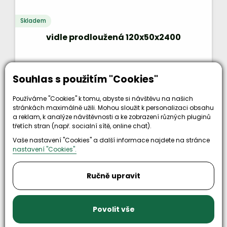
Skladem
vidle prodloužená 120x50x2400
Souhlas s použitím "Cookies"
Používáme "Cookies" k tomu, abyste si návštěvu na našich
stránkách maximálně užili. Mohou sloužit k personalizaci obsahu
a reklam, k analýze návštěvnosti a ke zobrazení různých pluginů
třetích stran (např. socialní sítě, online chat).
5 290 Kč
bez DPH
KOUPIT
Vaše nastavení "Cookies" a další informace najdete na stránce
6 401 Kč
nastavení "Cookies".
Kód zboží: PV 120x50x2400
Ručně upravit
Povolit vše