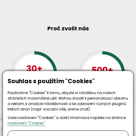
Proč zvolit nás
30+
500+
let zkušenosti
strojů
a
Souhlas s použitím "Cookies"
skladem
odpovědnosti
Používáme "Cookies" k tomu, abyste si návštěvu na našich
stránkách maximálně užili. Mohou sloužit k personalizaci obsahu
a reklam, k analýze návštěvnosti a ke zobrazení různých pluginů
třetích stran (např. socialní sítě, online chat).
Vaše nastavení "Cookies" a další informace najdete na stránce
nastavení "Cookies".