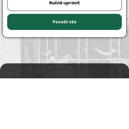
Ručně upravit
9999+
150+
náhradních
strojů k
dílů k
zapůjčení
dispozici
Povolit vše
Prodejní a výdejní sklad
Po-Pá 06:00 - 15:00h
Rádi Vám s čímkoliv