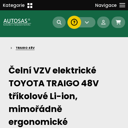
Školení
Kategorie
Navigace
Kariéra
MANIPULAČNÍ TECHNIKA
Kontakt
KOMUNÁLNÍ TECHNIKA
Dokumenty
BAGRY A MANIPULÁTORY
EN/DE
TRAIGO 48V
AUTOMATIZACE
Intranet
SAS Report
Forklift-Partners
Čelní VZV elektrické
S-BAT ENERGY
TOYOTA TRAIGO 48V
23112
185
93
náhradní díly
stroje skladem
půjčovna
tříkolové Li-ion,
mimořádně
ergonomické