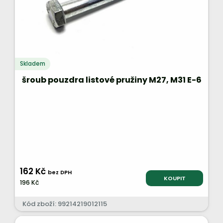
Skladem
šroub pouzdra listové pružiny M27, M31 E-6
162 Kč
bez DPH
KOUPIT
196 Kč
Kód zboží: 99214219012115