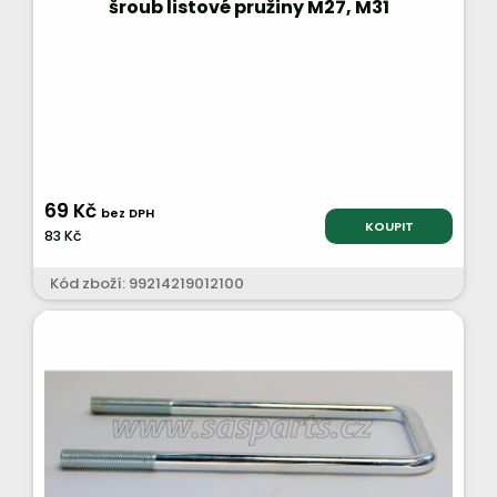
šroub listové pružiny M27, M31
69 Kč
bez DPH
KOUPIT
83 Kč
Kód zboží: 99214219012100