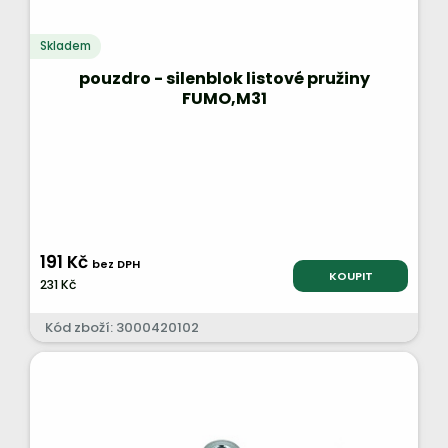
Skladem
pouzdro - silenblok listové pružiny
FUMO,M31
191 Kč
bez DPH
KOUPIT
231 Kč
Kód zboží: 3000420102