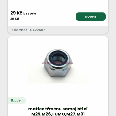
29 Kč
bez DPH
KOUPIT
35 Kč
Kód zboží: 0422697
Skladem
matice třmenu samojistící
M25,M26,FUMO,M27,M31