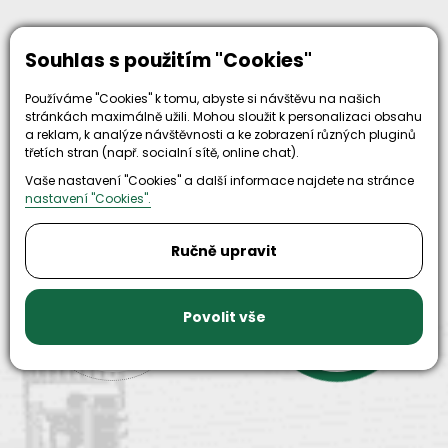
Souhlas s použitím "Cookies"
Používáme "Cookies" k tomu, abyste si návštěvu na našich
stránkách maximálně užili. Mohou sloužit k personalizaci obsahu
a reklam, k analýze návštěvnosti a ke zobrazení různých pluginů
třetích stran (např. socialní sítě, online chat).
Proč zvolit nás
Vaše nastavení "Cookies" a další informace najdete na stránce
nastavení "Cookies".
Ručně upravit
30+
500+
let zkušenosti
Povolit vše
strojů
a
skladem
odpovědnosti