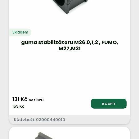
Skladem
guma stabilizátoru M26.0,1,2 , FUMO,
M27,M31
131 Kč
bez DPH
KOUPIT
159 Kč
Kód zboží: 03000440010