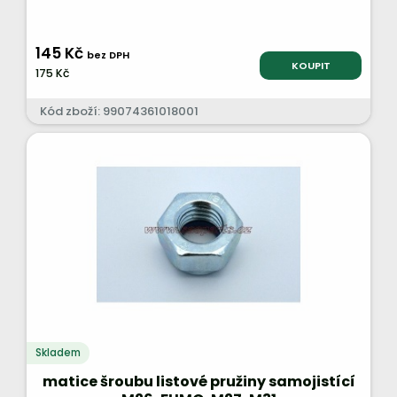
145 Kč
bez DPH
KOUPIT
175 Kč
Kód zboží: 99074361018001
Skladem
matice šroubu listové pružiny samojistící