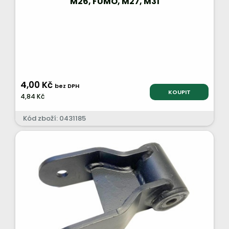
M26, FUMO, M27, M31
4,00 Kč
bez DPH
KOUPIT
4,84 Kč
Kód zboží: 0431185