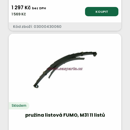
1 297 Kč
bez DPH
KOUPIT
1 569 Kč
Kód zboží: 03000430060
Skladem
pružina listová FUMO, M31 11 listů