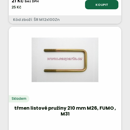
21 Kč
bez DPH
KOUPIT
25 Kč
Kód zboží: ŠR M12x100Zn
Skladem
třmen listové pružiny 210 mm M26, FUMO ,
M31