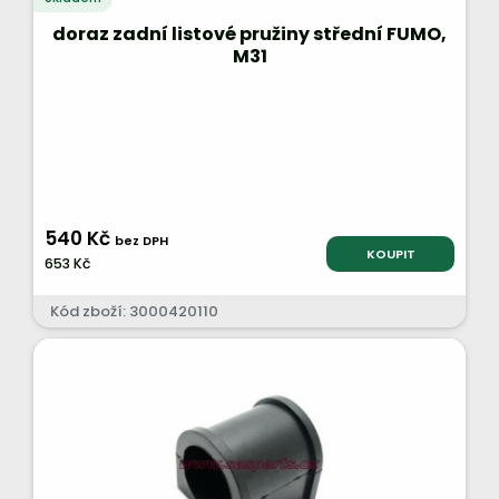
doraz zadní listové pružiny střední FUMO,
M31
540 Kč
bez DPH
KOUPIT
653 Kč
Kód zboží: 3000420110