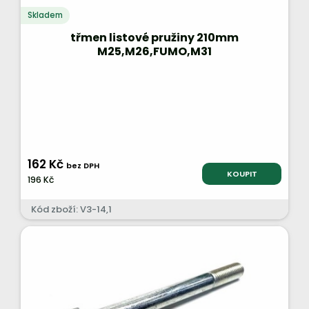
Skladem
třmen listové pružiny 210mm
M25,M26,FUMO,M31
162 Kč
bez DPH
KOUPIT
196 Kč
Kód zboží: V3-14,1