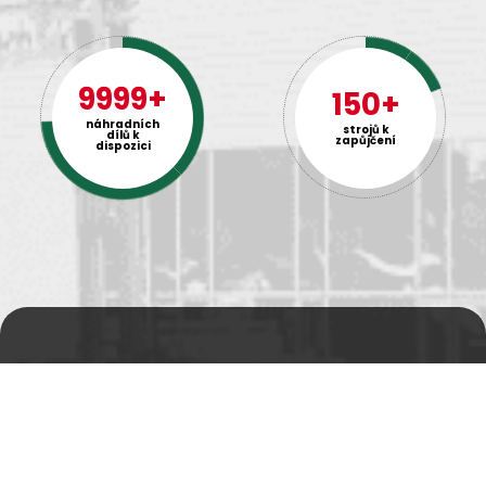
9999+
150+
náhradních
strojů k
dílů k
zapůjčení
dispozici
Prodejní a výdejní sklad
Po-Pá 06:00 - 15:00h