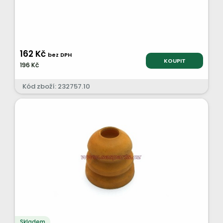
162 Kč
bez DPH
KOUPIT
196 Kč
Kód zboží: 232757.10
Skladem