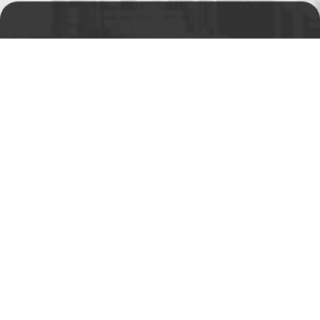
Prodejní a výdejní sklad
Po-Pá 06:00 - 15:00h
Rádi Vám s čímkoliv
pomůžeme
Telefon:
+420 494 590 100
Email:
info@autosas.cz
Adresa
Auto SAS s.r.o.
Rychnovská 577
517 01 Solnice