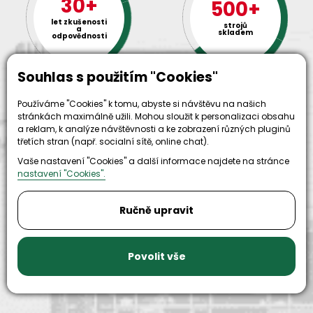
30+
500+
let zkušenosti
strojů
a
skladem
odpovědnosti
Souhlas s použitím "Cookies"
Používáme "Cookies" k tomu, abyste si návštěvu na našich
stránkách maximálně užili. Mohou sloužit k personalizaci obsahu
a reklam, k analýze návštěvnosti a ke zobrazení různých pluginů
třetích stran (např. socialní sítě, online chat).
Vaše nastavení "Cookies" a další informace najdete na stránce
9999+
nastavení "Cookies".
150+
náhradních
strojů k
dílů k
zapůjčení
Ručně upravit
dispozici
Povolit vše