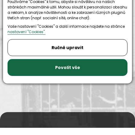
Používáme "Cookies" k tomu, abyste si návštěvu na našich
stránkách maximálně užili. Mohou sloužit k personalizaci obsahu
a reklam, k analýze návštěvnosti a ke zobrazení různých pluginů
třetích stran (např. socialní sítě, online chat).
Vaše nastavení "Cookies" a další informace najdete na stránce
nastavení "Cookies".
Ručně upravit
9999+
150+
náhradních
strojů k
dílů k
zapůjčení
Povolit vše
dispozici