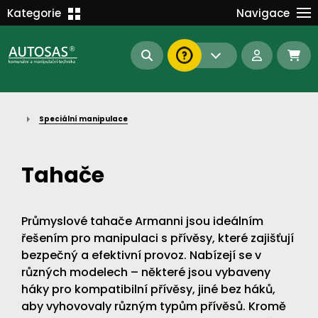
Školení
Kategorie
Navigace
Kariéra
MANIPULAČNÍ TECHNIKA
Kontakt
KOMUNÁLNÍ TECHNIKA
Dokumenty
BAGRY A MANIPULÁTORY
EN/DE
Speciální manipulace
AUTOMATIZACE
Intranet
SAS Report
Forklift-Partners
Tahače
S-BAT ENERGY
23112
185
93
Průmyslové tahače Armanni jsou ideálním
náhradní díly
stroje skladem
půjčovna
řešením pro manipulaci s přívěsy, které zajišťují
bezpečný a efektivní provoz. Nabízejí se v
různých modelech – některé jsou vybaveny
háky pro kompatibilní přívěsy, jiné bez háků,
aby vyhovovaly různým typům přívěsů. Kromě