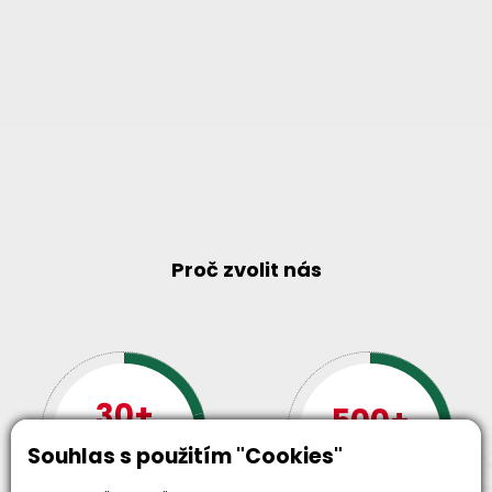
Proč zvolit nás
30+
500+
let zkušenosti
strojů
Souhlas s použitím "Cookies"
a
skladem
odpovědnosti