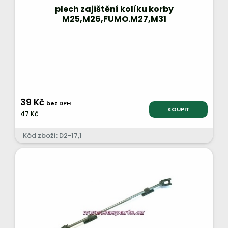
plech zajištění kolíku korby
M25,M26,FUMO.M27,M31
39 Kč
bez DPH
KOUPIT
47 Kč
Kód zboží: D2-17,1