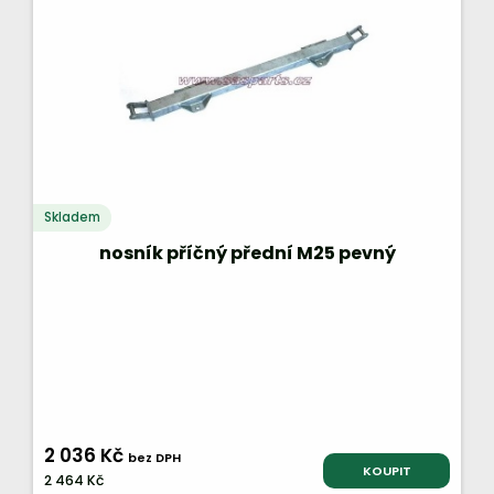
Skladem
nosník příčný přední M25 pevný
2 036 Kč
bez DPH
KOUPIT
2 464 Kč