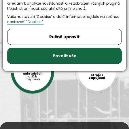
let zkušenosti
a reklam, k analýze návštěvnosti a ke zobrazení různých pluginů
strojů
a
skladem
odpovědnosti
třetích stran (např. socialní sítě, online chat).
Vaše nastavení "Cookies" a další informace najdete na stránce
nastavení "Cookies".
Ručně upravit
Povolit vše
9999+
150+
náhradních
strojů k
dílů k
zapůjčení
dispozici