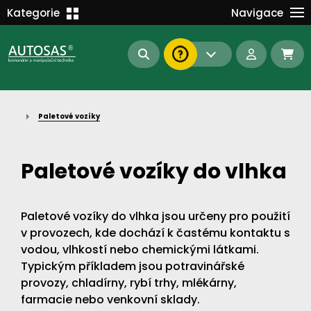
Školení
Kategorie
Navigace
Kariéra
MANIPULAČNÍ TECHNIKA
Kontakt
KOMUNÁLNÍ TECHNIKA
Dokumenty
BAGRY A MANIPULÁTORY
EN/DE
Paletové vozíky
AUTOMATIZACE
Intranet
SAS Report
Forklift-Partners
Paletové vozíky do vlhka
S-BAT ENERGY
23112
185
93
Paletové vozíky do vlhka jsou určeny pro použití
náhradní díly
stroje skladem
půjčovna
v provozech, kde dochází k častému kontaktu s
vodou, vlhkostí nebo chemickými látkami.
Typickým příkladem jsou potravinářské
provozy, chladírny, rybí trhy, mlékárny,
farmacie nebo venkovní sklady.