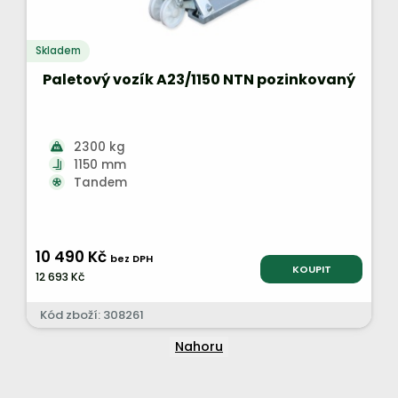
Skladem
Paletový vozík A23/1150 NTN pozinkovaný
2300 kg
1150 mm
Tandem
10 490 Kč
bez DPH
KOUPIT
12 693 Kč
Kód zboží: 308261
Nahoru