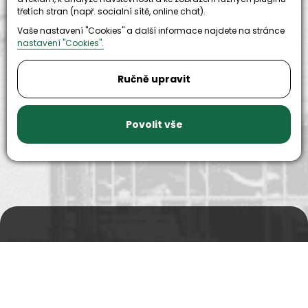
třetích stran (např. socialní sítě, online chat).
Vaše nastavení "Cookies" a další informace najdete na stránce
nastavení "Cookies".
9999+
150+
Ručně upravit
náhradních
strojů k
dílů k
zapůjčení
dispozici
Povolit vše
Prodejní a výdejní sklad
Po-Pá 06:00 - 15:00h