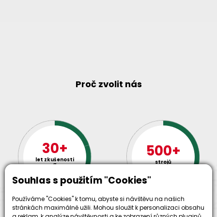
Proč zvolit nás
30+
500+
let zkušenosti
strojů
a
skladem
odpovědnosti
Souhlas s použitím "Cookies"
Používáme "Cookies" k tomu, abyste si návštěvu na našich
stránkách maximálně užili. Mohou sloužit k personalizaci obsahu
a reklam, k analýze návštěvnosti a ke zobrazení různých pluginů