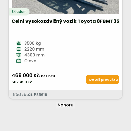
Skladem
Čelní vysokozdvižný vozík Toyota 8FBMT35
3500 kg
2220 mm
4300 mm
Olovo
469 000 Kč
bez DPH
Detail produktu
567 490 Kč
Kód zboží: PS5619
Nahoru