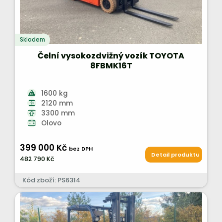
Skladem
Čelní vysokozdvižný vozík TOYOTA
8FBMK16T
1600 kg
2120 mm
3300 mm
Olovo
399 000 Kč
bez DPH
Detail produktu
482 790 Kč
Kód zboží: PS6314