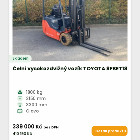
Skladem
Čelní vysokozdvižný vozík TOYOTA 8FBET18
1800 kg
2150 mm
3300 mm
Olovo
339 000 Kč
bez DPH
Detail produktu
410 190 Kč