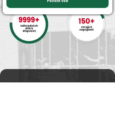
Povolit vše
9999+
150+
náhradních
strojů k
dílů k
zapůjčení
dispozici
Prodejní a výdejní sklad
Po-Pá 06:00 - 15:00h