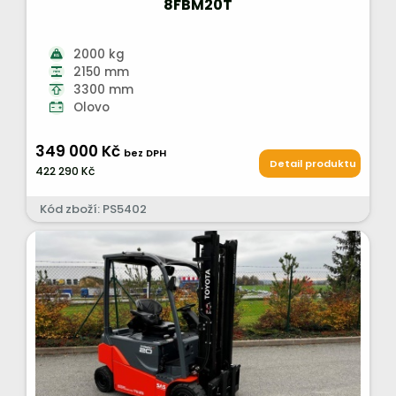
8FBM20T
2000 kg
2150 mm
3300 mm
Olovo
349 000 Kč
bez DPH
Detail produktu
422 290 Kč
Kód zboží: PS5402