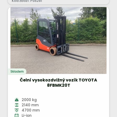
Kód zboží: PS6281
Skladem
Čelní vysokozdvižný vozík TOYOTA
8FBMK20T
2000 kg
2140 mm
4700 mm
Li-ion