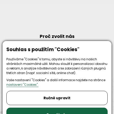
Proč zvolit nás
Souhlas s použitím "Cookies"
Používáme "Cookies" k tomu, abyste si návštěvu na našich
stránkách maximálně užili. Mohou sloužit k personalizaci obsahu
30+
a reklam, k analýze návštěvnosti a ke zobrazení různých pluginů
500+
třetích stran (např. socialní sítě, online chat).
let zkušenosti
strojů
a
skladem
Vaše nastavení "Cookies" a další informace najdete na stránce
odpovědnosti
nastavení "Cookies".
Ručně upravit