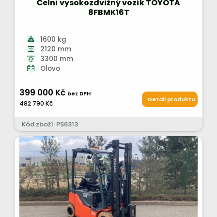
Čelní vysokozdvižný vozík TOYOTA
8FBMK16T
1600 kg
2120 mm
3300 mm
Olovo
399 000 Kč
bez DPH
Detail produktu
482 790 Kč
Kód zboží: PS6313