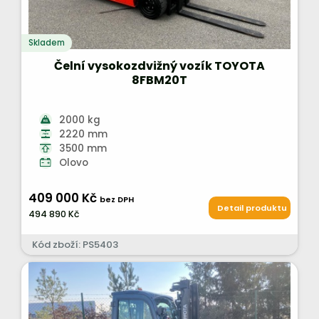
Skladem
Čelní vysokozdvižný vozík TOYOTA
8FBM20T
2000 kg
2220 mm
3500 mm
Olovo
409 000 Kč
bez DPH
Detail produktu
494 890 Kč
Kód zboží: PS5403