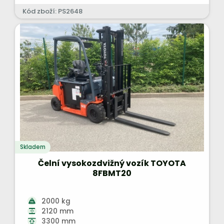
Kód zboží: PS2648
Skladem
Čelní vysokozdvižný vozík TOYOTA
8FBMT20
2000 kg
2120 mm
3300 mm