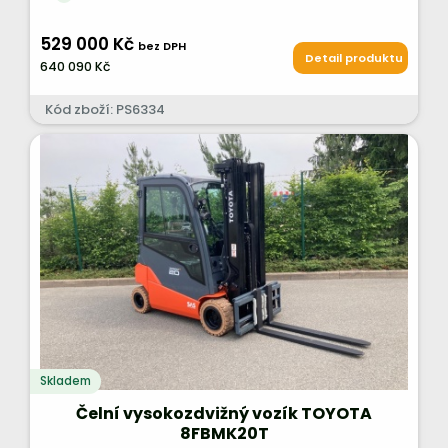
529 000 Kč
bez DPH
Detail produktu
640 090 Kč
Kód zboží: PS6334
Skladem
Čelní vysokozdvižný vozík TOYOTA
8FBMK20T