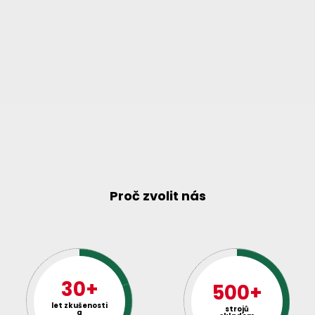
Proč zvolit nás
30+
500+
let zkušenosti
strojů
a