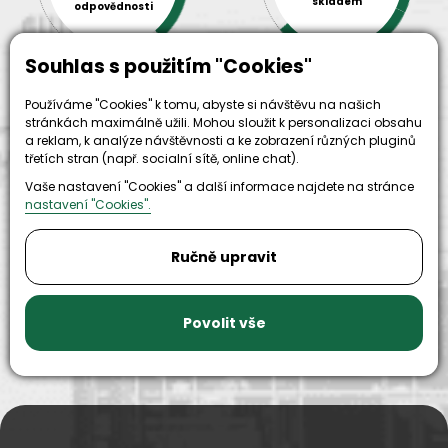
skladem
odpovědnosti
Souhlas s použitím "Cookies"
Používáme "Cookies" k tomu, abyste si návštěvu na našich
stránkách maximálně užili. Mohou sloužit k personalizaci obsahu
a reklam, k analýze návštěvnosti a ke zobrazení různých pluginů
třetích stran (např. socialní sítě, online chat).
Vaše nastavení "Cookies" a další informace najdete na stránce
9999+
nastavení "Cookies".
150+
náhradních
strojů k
dílů k
zapůjčení
Ručně upravit
dispozici
Povolit vše