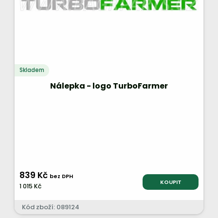
Skladem
Nálepka - logo TurboFarmer
839 Kč
bez DPH
KOUPIT
1 015 Kč
Kód zboží: 089124