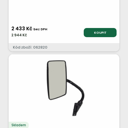
2 433 Kč
bez DPH
KOUPIT
2 944 Kč
Kód zboží: 062820
Skladem