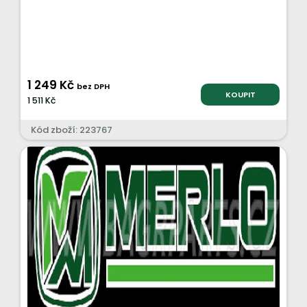
1 249 Kč
bez DPH
KOUPIT
1 511 Kč
Kód zboží: 223767