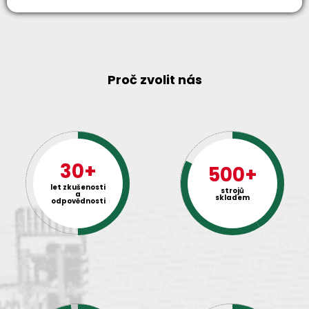
Proč zvolit nás
30+
500+
let zkušenosti
strojů
a
skladem
odpovědnosti