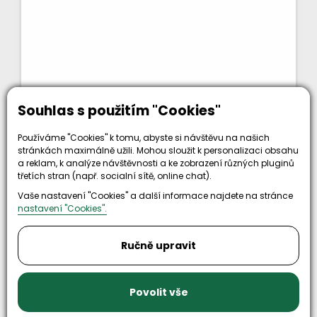
Souhlas s použitím "Cookies"
254 Kč
bez DPH
KOUPIT
307 Kč
Používáme "Cookies" k tomu, abyste si návštěvu na našich
stránkách maximálně užili. Mohou sloužit k personalizaci obsahu
Kód zboží: 091371
a reklam, k analýze návštěvnosti a ke zobrazení různých pluginů
třetích stran (např. socialní sítě, online chat).
Nahoru
Vaše nastavení "Cookies" a další informace najdete na stránce
nastavení "Cookies".
předchozí
1
2
3
4
5
6
další
Ručně upravit
Načíst Dalších 24
Povolit vše