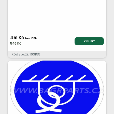
451 Kč
bez DPH
KOUPIT
546 Kč
Kód zboží: 193155