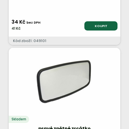
34 Kč
bez DPH
KOUPIT
41 Kč
Kód zboží: 049101
Skladem
pravé zpětné zrcátko