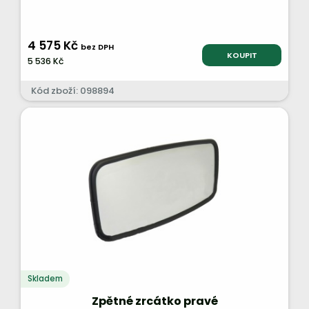
4 575 Kč
bez DPH
KOUPIT
5 536 Kč
Kód zboží: 098894
Skladem
Zpětné zrcátko pravé