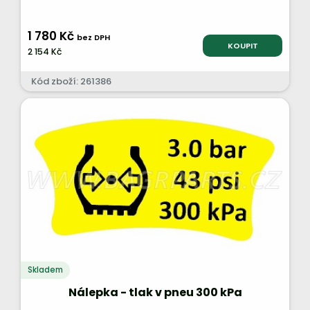
1 780 Kč
bez DPH
KOUPIT
2 154 Kč
Kód zboží: 261386
Skladem
Nálepka - tlak v pneu 300 kPa