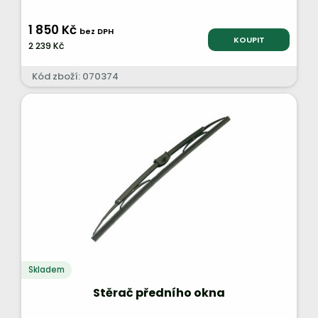
1 850 Kč
bez DPH
KOUPIT
2 239 Kč
Kód zboží: 070374
Skladem
Stěrač předního okna