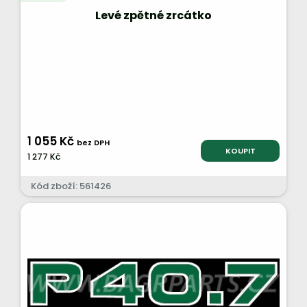
Levé zpětné zrcátko
1 055 Kč
bez DPH
KOUPIT
1 277 Kč
Kód zboží: 561426