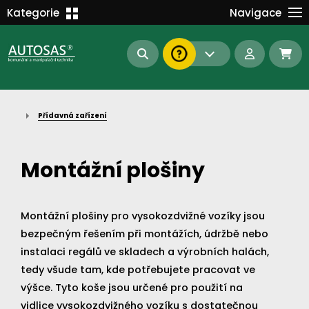
Školení
Kategorie
Navigace
Kariéra
MANIPULAČNÍ TECHNIKA
Kontakt
KOMUNÁLNÍ TECHNIKA
Dokumenty
BAGRY A MANIPULÁTORY
EN/DE
Přídavná zařízení
AUTOMATIZACE
Intranet
SAS Report
Forklift-Partners
Montážní plošiny
S-BAT ENERGY
23112
185
93
náhradní díly
Montážní plošiny pro vysokozdvižné vozíky jsou
stroje skladem
půjčovna
bezpečným řešením při montážích, údržbě nebo
instalaci regálů ve skladech a výrobních halách,
tedy všude tam, kde potřebujete pracovat ve
výšce. Tyto koše jsou určené pro použití na
vidlice vysokozdvižného vozíku s dostatečnou