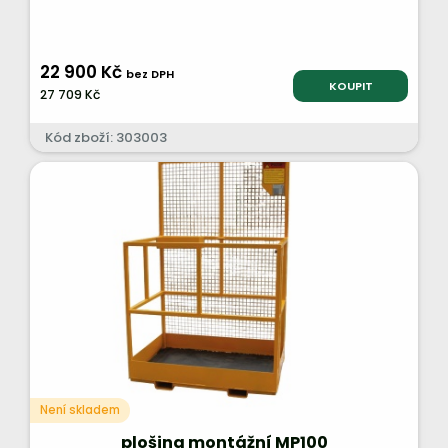
22 900 Kč
bez DPH
KOUPIT
27 709 Kč
Kód zboží: 303003
Není skladem
plošina montážní MP100