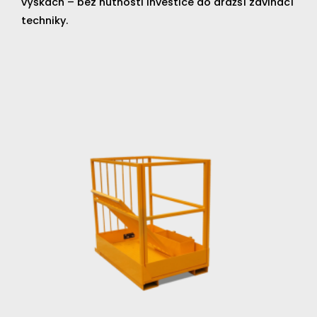
výškách – bez nutnosti investice do dražší zdvihací
techniky.