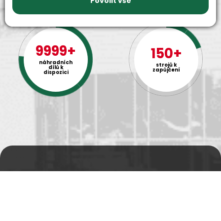
Povolit vše
9999+
150+
náhradních
strojů k
dílů k
zapůjčení
dispozici
Prodejní a výdejní sklad
Po-Pá 06:00 - 15:00h