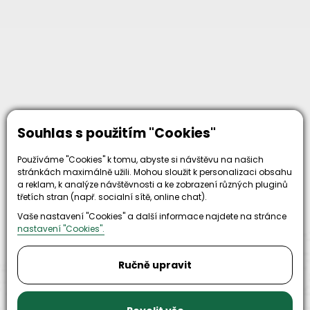
Proč zvolit nás
Souhlas s použitím "Cookies"
Používáme "Cookies" k tomu, abyste si návštěvu na našich
stránkách maximálně užili. Mohou sloužit k personalizaci obsahu
a reklam, k analýze návštěvnosti a ke zobrazení různých pluginů
třetích stran (např. socialní sítě, online chat).
30+
500+
Vaše nastavení "Cookies" a další informace najdete na stránce
let zkušenosti
strojů
nastavení "Cookies".
a
skladem
odpovědnosti
Ručně upravit