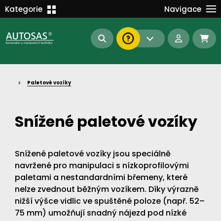
Školení
Kategorie
Navigace
Kariéra
MANIPULAČNÍ TECHNIKA
Kontakt
KOMUNÁLNÍ TECHNIKA
Dokumenty
BAGRY A MANIPULÁTORY
EN/DE
Paletové vozíky
AUTOMATIZACE
Intranet
SAS Report
Forklift-Partners
Snížené paletové vozíky
S-BAT ENERGY
23112
185
93
Snížené paletové vozíky jsou speciálně
náhradní díly
stroje skladem
půjčovna
navržené pro manipulaci s nízkoprofilovými
paletami a nestandardními břemeny, které
nelze zvednout běžným vozíkem. Díky výrazně
nižší výšce vidlic ve spuštěné poloze (např. 52–
75 mm) umožňují snadný nájezd pod nízké