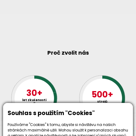
Proč zvolit nás
30+
500+
let zkušenosti
strojů
a
skladem
odpovědnosti
Souhlas s použitím "Cookies"
Používáme "Cookies" k tomu, abyste si návštěvu na našich
stránkách maximálně užili. Mohou sloužit k personalizaci obsahu
a reklam, k analýze návštěvnosti a ke zobrazení různých pluginů