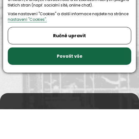
třetích stran (např. socialní sítě, online chat).
Vaše nastavení "Cookies" a další informace najdete na stránce
nastavení "Cookies".
9999+
150+
Ručně upravit
náhradních
strojů k
dílů k
zapůjčení
dispozici
Povolit vše
Prodejní a výdejní sklad
Po-Pá 06:00 - 15:00h