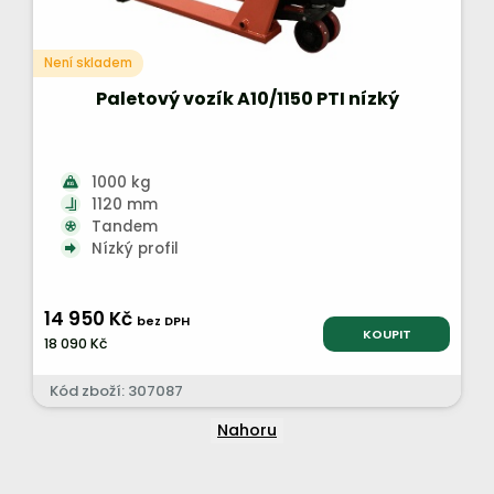
Není skladem
Paletový vozík A10/1150 PTI nízký
1000 kg
1120 mm
Tandem
Nízký profil
14 950 Kč
bez DPH
KOUPIT
18 090 Kč
Kód zboží: 307087
Nahoru