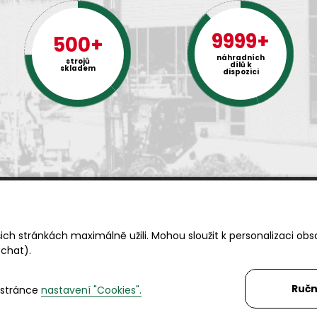
9999+
500+
náhradních
strojů
dílů k
skladem
dispozici
Rádi Vám s čímkoliv pomůžeme
ch stránkách maximálně užili. Mohou sloužit k personalizaci obs
Telefon:
+420 494 590 100
 chat).
Email:
info@autosas.cz
Ručn
 stránce
nastavení "Cookies".