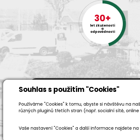
30+
let zkušenosti
a
odpovědnosti
Souhlas s použitím "Cookies"
Prodejní a výdejní sklad
Používáme "Cookies" k tomu, abyste si návštěvu na naši
Po-Pá 06:00 - 15:00h
různých pluginů třetích stran (např. socialní sítě, online
Vaše nastavení "Cookies" a další informace najdete na