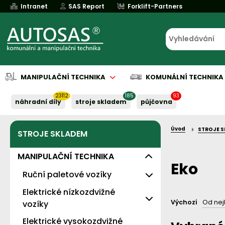
Intranet
SAS Report
Forklift-Partners
MANIPULAČNÍ TECHNIKA
KOMUNÁLNÍ TECHNIKA
23112
185
93
náhradní díly
stroje skladem
půjčovna
Úvod
STROJE 
STROJE SKLADEM
Půjčovna
Půjčovna
Servis baterií
Implementace
Servis baterií
Servis baterií
Servis baterií
Servis baterií
Serv
Serv
Naše služby:
Naše služby:
Naše služby:
Naše služby:
Naše služby:
MANIPULAČNÍ TECHNIKA
Eko
Ruční paletové vozíky
Elektrické nízkozdvižné
Levné - s nosností 2t
Výchozí
Od nej
vozíky
Standardní
Elektrické vysokozdvižné
Eko