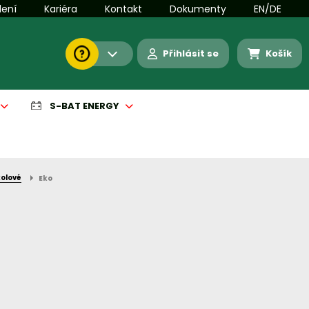
lení
Kariéra
Kontakt
Dokumenty
EN/DE
Přihlásit se
Košík
S-BAT ENERGY
kolové
Eko