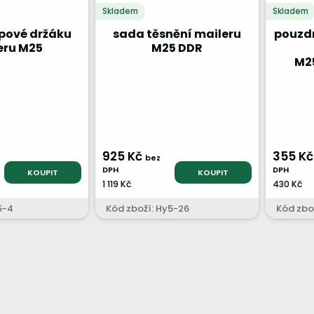
Skladem
Skladem
epové držáku
sada těsnění maileru
pouzdr
eru M25
M25 DDR
M2
925 Kč
355 K
bez
DPH
DPH
KOUPIT
KOUPIT
1 119 Kč
430 Kč
5-4
Kód zboží: Hy5-26
Kód zbo