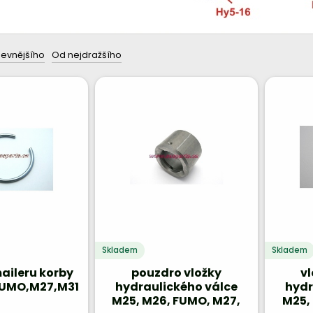
levnějšího
Od nejdražšího
Skladem
Skladem
aileru korby
pouzdro vložky
v
FUMO,M27,M31
hydraulického válce
hydr
M25, M26, FUMO, M27,
M25,