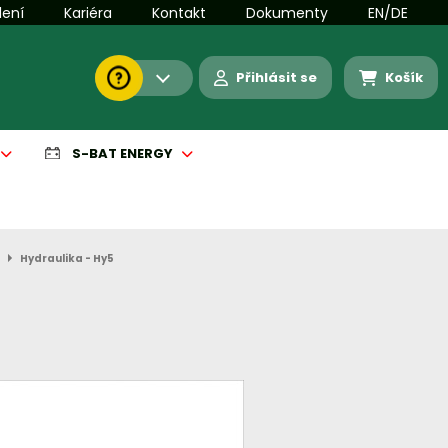
lení
Kariéra
Kontakt
Dokumenty
EN/DE
Přihlásit se
Košík
S-BAT ENERGY
Hydraulika - Hy5