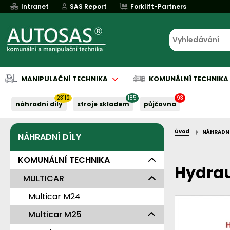
Intranet
SAS Report
Forklift-Partners
MANIPULAČNÍ TECHNIKA
KOMUNÁLNÍ TECHNIKA
23112
185
93
náhradní díly
stroje skladem
půjčovna
Úvod
NÁHRADNÍ
NÁHRADNÍ DÍLY
Půjčovna
Půjčovna
Servis baterií
Implementace
Servis baterií
Servis baterií
Servis baterií
Servis baterií
Serv
Serv
Naše služby:
Naše služby:
Naše služby:
Naše služby:
Naše služby:
KOMUNÁLNÍ TECHNIKA
Hydrau
MULTICAR
Multicar M24
Multicar M25