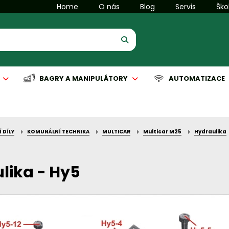
Home
O nás
Blog
Servis
Ško
BAGRY A MANIPULÁTORY
AUTOMATIZACE
 DÍLY
KOMUNÁLNÍ TECHNIKA
MULTICAR
Multicar M25
Hydraulika
is manipulační techniky
is komunální techniky
Servis manipulační techniky
Servis čisticích strojů
Automatizace
lika - Hy5