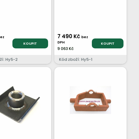
M31
7 490 Kč
ez
bez
DPH
KOUPIT
KOUPIT
9 063 Kč
ží: Hy5-2
Kód zboží: Hy5-1