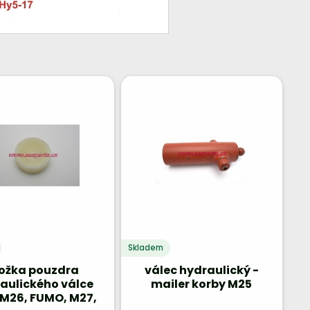
Skladem
ložka pouzdra
válec hydraulický -
aulického válce
mailer korby M25
 M26, FUMO, M27,