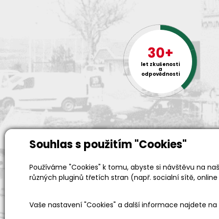
30+
let zkušenosti
a
odpovědnosti
Souhlas s použitím "Cookies"
Používáme "Cookies" k tomu, abyste si návštěvu na naši
Prodejní a výdejní sklad
různých pluginů třetích stran (např. socialní sítě, online
Po-Pá 06:00 - 15:00h
Vaše nastavení "Cookies" a další informace najdete na