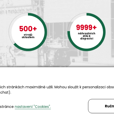
9999+
500+
náhradních
strojů
dílů k
skladem
dispozici
ch stránkách maximálně užili. Mohou sloužit k personalizaci obs
Rádi Vám s čímkoliv pomůžeme
 chat).
Telefon:
+420 494 590 100
Email:
info@autosas.cz
Ručn
 stránce
nastavení "Cookies".