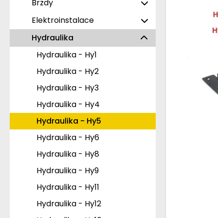
Brzdy
B1 - pedál brzdy
Elektroinstalace
Brzdy - B2
Elektro - E1
Hydraulika
Brzdy - B3
Elektro - E2
Hydraulika - Hy1
Brzdy - B4
Elektro - E3
Hydraulika - Hy2
Brzdy - B5
Elektro - E4
Hydraulika - Hy3
Brzdy - B6
Elektro - E5
Hydraulika - Hy4
Brzdy - B7
Hydraulika - Hy5
Brzdy - B8
Hydraulika - Hy6
Brzdy - B9
Hydraulika - Hy8
Brzdy - B10
Hydraulika - Hy9
Brzdy - B11
Hydraulika - Hy11
Brzdy - B12
Hydraulika - Hy12