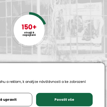
150+
strojů k
zapůjčení
ahu a reklam, k analýze návštěvnosti a ke zobrazení
Adresa
Auto SAS s.r.o.
Rychnovská 577
ě upravit
Povolit vše
517 01 Solnice