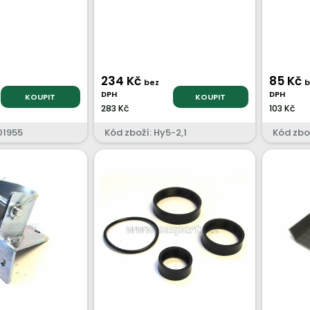
M31
234 Kč
85 Kč
bez
b
DPH
DPH
KOUPIT
KOUPIT
283 Kč
103 Kč
01955
Kód zboží: Hy5-2,1
Kód zbo