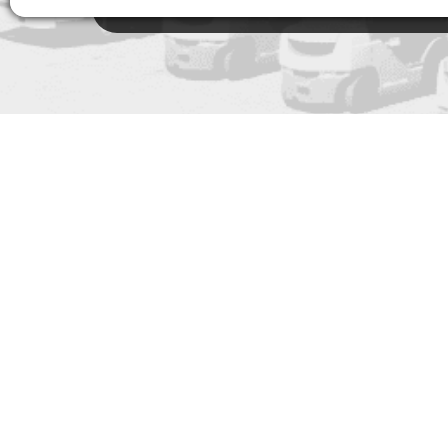
Pro zákazníky
Dopor
Vše o nákupu
Kariéra
O společnosti
Sponzoru
Kontakt
Předvádě
Servis baterií
Náhradní 
Prodej techniky
Školení