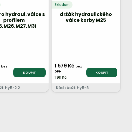
Skladem
o hydraul. válce s
držák hydraulického
profilem
válce korby M25
5,M26,M27,M31
č
1 579 Kč
bez
bez
DPH
KOUPIT
KOUPIT
1 911 Kč
ží: Hy5-2,2
Kód zboží: Hy5-8