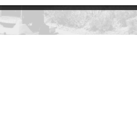
učujeme Vám
Mohlo by Vás zajímat
Půjčovna
jeme
Servis
cí dny
Novinky
díly
Přihlásit se k odběru newsletteru
Ochrana osobních údajů (GDPR)
Developed with
by
CS Technologies
© 2026
Nastavení soukromí
|