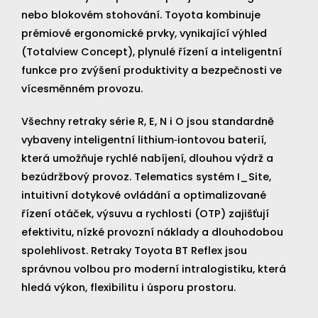
nebo blokovém stohování. Toyota kombinuje
prémiové ergonomické prvky, vynikající výhled
(Totalview Concept), plynulé řízení a inteligentní
funkce pro zvýšení produktivity a bezpečnosti ve
vícesměnném provozu.
Všechny retraky série R, E, N i O jsou standardně
vybaveny inteligentní lithium‑iontovou baterií,
která umožňuje rychlé nabíjení, dlouhou výdrž a
bezúdržbový provoz. Telematics systém I_Site,
intuitivní dotykové ovládání a optimalizované
řízení otáček, výsuvu a rychlosti (OTP) zajišťují
efektivitu, nízké provozní náklady a dlouhodobou
spolehlivost. Retraky Toyota BT Reflex jsou
správnou volbou pro moderní intralogistiku, která
hledá výkon, flexibilitu i úsporu prostoru.