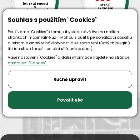
let zkušenosti
strojů
a
skladem
odpovědnosti
Souhlas s použitím "Cookies"
Používáme "Cookies" k tomu, abyste si návštěvu na našich
stránkách maximálně užili. Mohou sloužit k personalizaci obsahu
a reklam, k analýze návštěvnosti a ke zobrazení různých pluginů
třetích stran (např. socialní sítě, online chat).
Vaše nastavení "Cookies" a další informace najdete na stránce
nastavení "Cookies".
9999+
150+
Ručně upravit
náhradních
strojů k
dílů k
zapůjčení
dispozici
Povolit vše