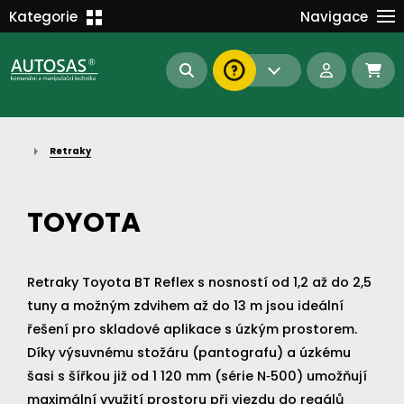
Školení
Kategorie
Navigace
Kariéra
MANIPULAČNÍ TECHNIKA
Kontakt
KOMUNÁLNÍ TECHNIKA
Dokumenty
BAGRY A MANIPULÁTORY
EN/DE
Retraky
AUTOMATIZACE
Intranet
SAS Report
Forklift-Partners
TOYOTA
S-BAT ENERGY
23112
185
93
náhradní díly
Retraky Toyota BT Reflex s nosností od 1,2 až do 2,5
stroje skladem
půjčovna
tuny a možným zdvihem až do 13 m jsou ideální
řešení pro skladové aplikace s úzkým prostorem.
Díky výsuvnému stožáru (pantografu) a úzkému
šasi s šířkou již od 1 120 mm (série N‑500) umožňují
maximální využití prostoru při vjezdu do regálů