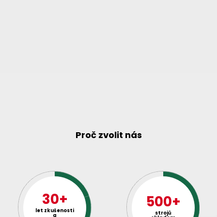
Proč zvolit nás
30+
500+
let zkušenosti
strojů
a