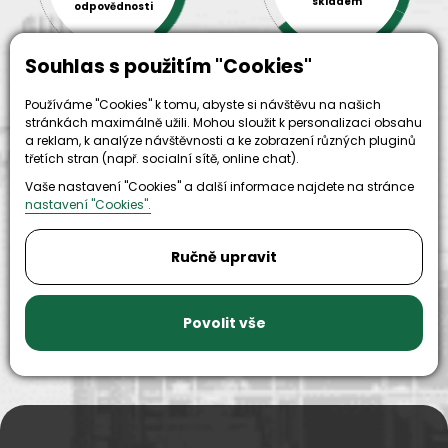
skladem
odpovědnosti
Souhlas s použitím "Cookies"
Používáme "Cookies" k tomu, abyste si návštěvu na našich
stránkách maximálně užili. Mohou sloužit k personalizaci obsahu
a reklam, k analýze návštěvnosti a ke zobrazení různých pluginů
třetích stran (např. socialní sítě, online chat).
Vaše nastavení "Cookies" a další informace najdete na stránce
9999+
nastavení "Cookies".
150+
náhradních
strojů k
dílů k
zapůjčení
Ručně upravit
dispozici
Povolit vše