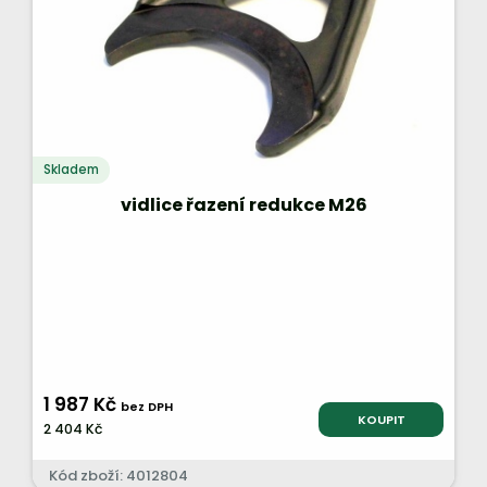
Skladem
vidlice řazení redukce M26
1 987 Kč
bez DPH
KOUPIT
2 404 Kč
Kód zboží: 4012804