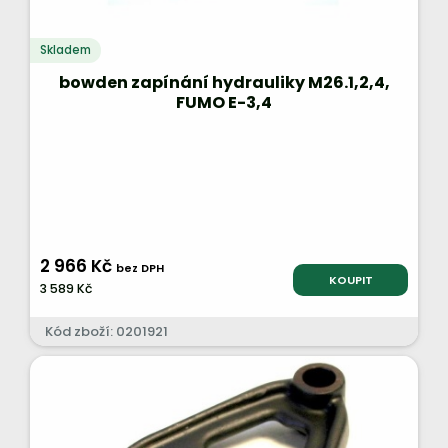
Skladem
bowden zapínání hydrauliky M26.1,2,4,
FUMO E-3,4
2 966 Kč
bez DPH
KOUPIT
3 589 Kč
Kód zboží: 0201921