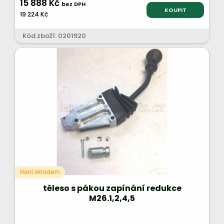
15 888 Kč
bez DPH
KOUPIT
19 224 Kč
Kód zboží: 0201920
Není skladem
těleso s pákou zapínání redukce
M26.1,2,4,5