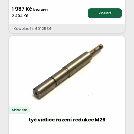
1 987 Kč
bez DPH
KOUPIT
2 404 Kč
Kód zboží: 4012534
Skladem
tyč vidlice řazení redukce M26