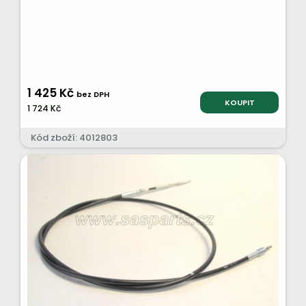
1 425 Kč
bez DPH
KOUPIT
1 724 Kč
Kód zboží: 4012803