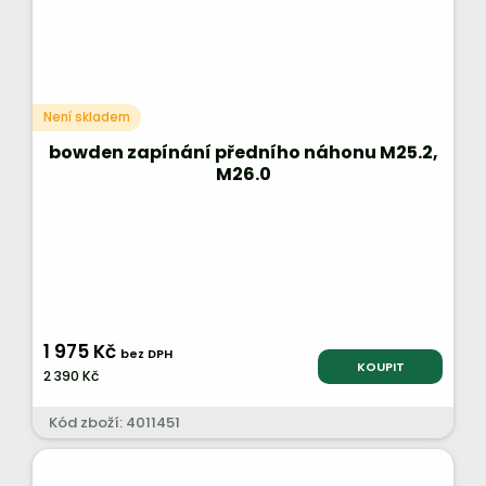
Není skladem
bowden zapínání předního náhonu M25.2,
M26.0
1 975 Kč
bez DPH
KOUPIT
2 390 Kč
Kód zboží: 4011451