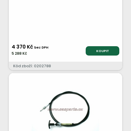
4 370 Kč
bez DPH
KOUPIT
5 288 Kč
Kód zboží: 0202788