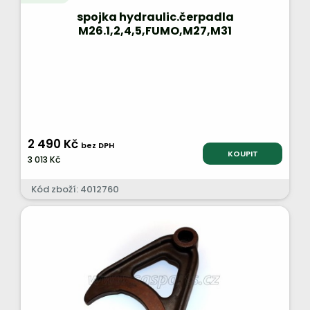
spojka hydraulic.čerpadla
M26.1,2,4,5,FUMO,M27,M31
2 490 Kč
bez DPH
KOUPIT
3 013 Kč
Kód zboží: 4012760