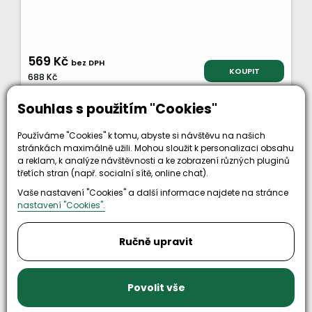
569 Kč
bez DPH
KOUPIT
688 Kč
Souhlas s použitím "Cookies"
Kód zboží: 4012511
Používáme "Cookies" k tomu, abyste si návštěvu na našich
stránkách maximálně užili. Mohou sloužit k personalizaci obsahu
a reklam, k analýze návštěvnosti a ke zobrazení různých pluginů
třetích stran (např. socialní sítě, online chat).
Vaše nastavení "Cookies" a další informace najdete na stránce
nastavení "Cookies".
Ručně upravit
Povolit vše
Není skladem