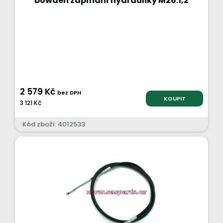
bowden zapínání hydrauliky M26.1,2
2 579 Kč
bez DPH
KOUPIT
3 121 Kč
Kód zboží: 4012533