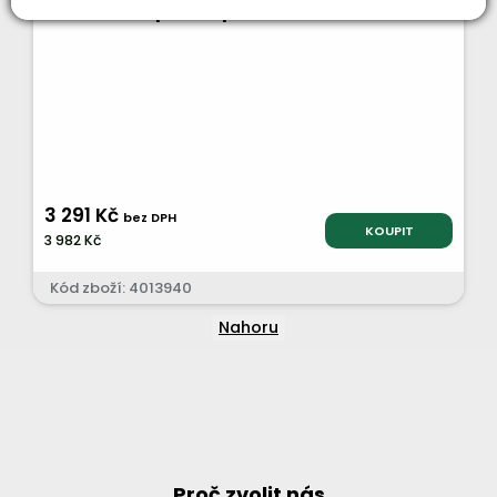
bowden zapínání předního náhonu M26.7
3 291 Kč
bez DPH
KOUPIT
3 982 Kč
Kód zboží: 4013940
Nahoru
Proč zvolit nás