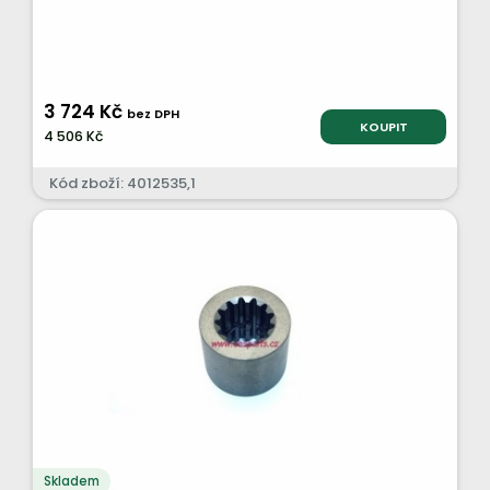
3 724 Kč
bez DPH
KOUPIT
4 506 Kč
Kód zboží: 4012535,1
Skladem