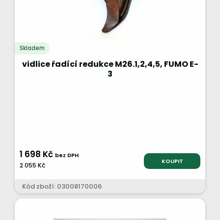
Skladem
vidlice řadící redukce M26.1,2,4,5, FUMO E-
3
1 698 Kč
bez DPH
KOUPIT
2 055 Kč
Kód zboží: 03008170006