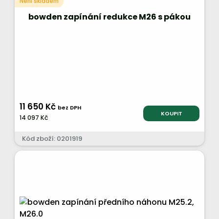
Není skladem
bowden zapínání redukce M26 s pákou
11 650 Kč
bez DPH
KOUPIT
14 097 Kč
Kód zboží: 0201919