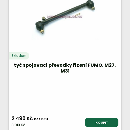
Skladem
tyč spojovací převodky řízení FUMO, M27,
M31
2 490 Kč
bez DPH
KOUPIT
3 013 Kč