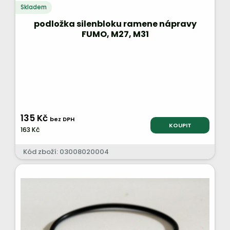
Skladem
podložka silenbloku ramene nápravy
FUMO, M27, M31
135 Kč
bez DPH
KOUPIT
163 Kč
Kód zboží: 03008020004