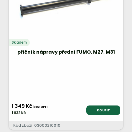
Skladem
příčník nápravy přední FUMO, M27, M31
1 349 Kč
bez DPH
KOUPIT
1 632 Kč
Kód zboží: 03000210010