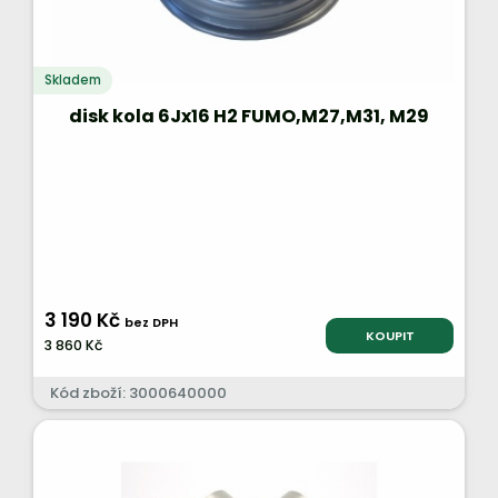
Skladem
disk kola 6Jx16 H2 FUMO,M27,M31, M29
3 190 Kč
bez DPH
KOUPIT
3 860 Kč
Kód zboží: 3000640000