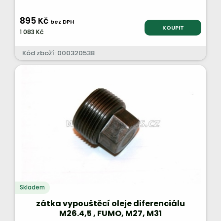
895 Kč
bez DPH
KOUPIT
1 083 Kč
Kód zboží: 000320538
Skladem
zátka vypouštěcí oleje diferenciálu
M26.4,5 , FUMO, M27, M31