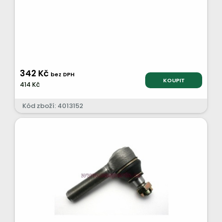
342 Kč
bez DPH
KOUPIT
414 Kč
Kód zboží: 4013152