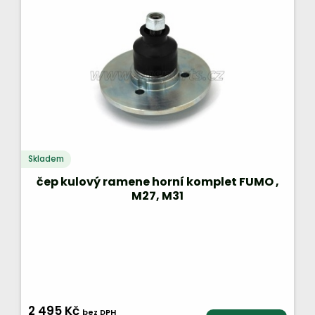
Skladem
čep kulový ramene horní komplet FUMO ,
M27, M31
2 495 Kč
bez DPH