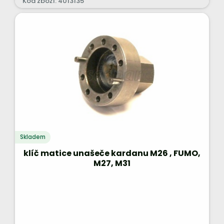
Kód zboží: 4013135
Skladem
klíč matice unašeče kardanu M26 , FUMO,
M27, M31