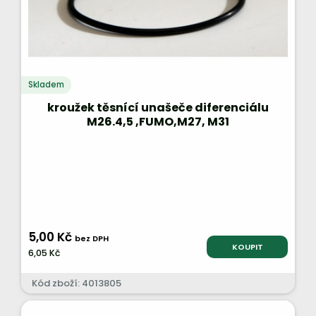
Skladem
kroužek těsnící unašeče diferenciálu
M26.4,5 ,FUMO,M27, M31
5,00 Kč
bez DPH
KOUPIT
6,05 Kč
Kód zboží: 4013805