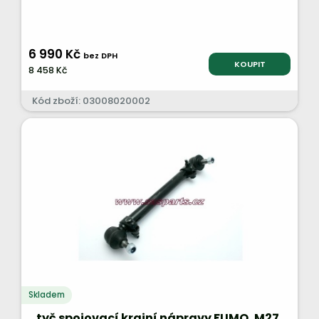
6 990 Kč
bez DPH
KOUPIT
8 458 Kč
Kód zboží: 03008020002
Skladem
tyč spojovací krajní nápravy FUMO, M27,