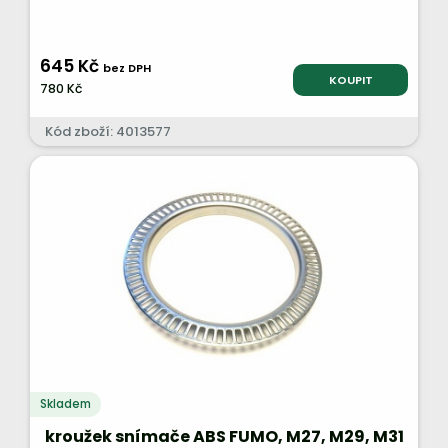
645 Kč
bez DPH
KOUPIT
780 Kč
Kód zboží: 4013577
Skladem
kroužek snímače ABS FUMO, M27, M29, M31