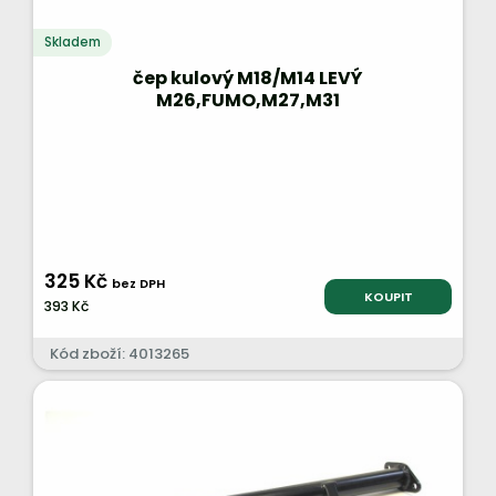
Skladem
čep kulový M18/M14 LEVÝ
M26,FUMO,M27,M31
325 Kč
bez DPH
KOUPIT
393 Kč
Kód zboží: 4013265