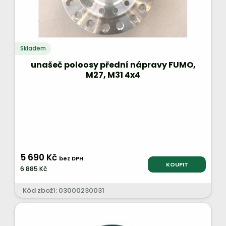
Skladem
unašeč poloosy přední nápravy FUMO,
M27, M31 4x4
5 690 Kč
bez DPH
KOUPIT
6 885 Kč
Kód zboží: 03000230031