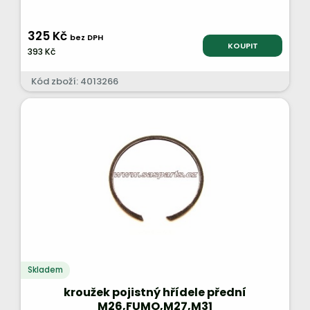
325 Kč
bez DPH
KOUPIT
393 Kč
Kód zboží: 4013266
Skladem
kroužek pojistný hřídele přední
M26,FUMO,M27,M31