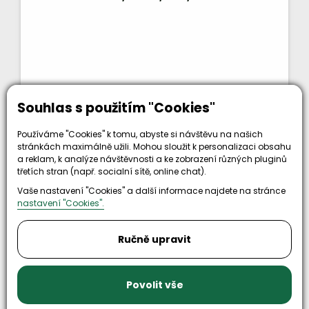
Souhlas s použitím "Cookies"
125 Kč
bez DPH
KOUPIT
151 Kč
Používáme "Cookies" k tomu, abyste si návštěvu na našich
stránkách maximálně užili. Mohou sloužit k personalizaci obsahu
Kód zboží: 4013142
a reklam, k analýze návštěvnosti a ke zobrazení různých pluginů
třetích stran (např. socialní sítě, online chat).
Nahoru
Vaše nastavení "Cookies" a další informace najdete na stránce
nastavení "Cookies".
předchozí
1
2
další
Ručně upravit
Načíst Dalších 16
Povolit vše