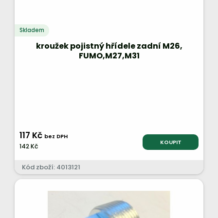
Skladem
kroužek pojistný hřídele zadní M26,
FUMO,M27,M31
117 Kč
bez DPH
KOUPIT
142 Kč
Kód zboží: 4013121