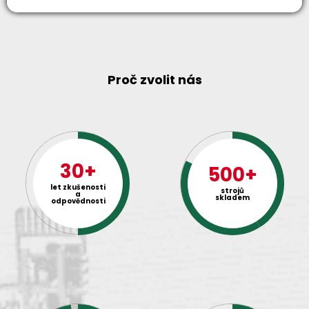
Proč zvolit nás
30+
500+
let zkušenosti
strojů
a
skladem
odpovědnosti