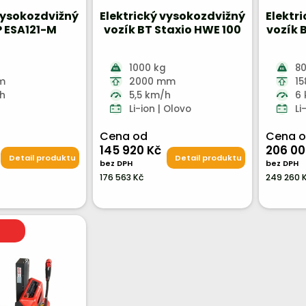
vysokozdvižný
Elektrický vysokozdvižný
Elektr
P ESA121-M
vozík BT Staxio HWE 100
vozík 
1000 kg
80
m
2000 mm
1
/h
5,5 km/h
6
Li-ion | Olovo
Li
Cena od
Cena 
145 920 Kč
206 00
Detail produktu
Detail produktu
bez DPH
bez DPH
176 563 Kč
249 260 