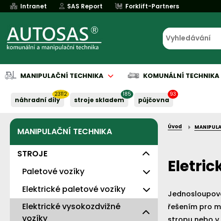
Intranet
SAS Report
Forklift-Partners
MANIPULAČNÍ TECHNIKA
KOMUNÁLNÍ TECHNIKA
23112
185
93
náhradní díly
stroje skladem
půjčovna
Úvod
MANIPULA
MANIPULAČNÍ TECHNIKA
Půjčovna
Půjčovna
Servis baterií
Implementace
Servis baterií
Servis baterií
Servis baterií
Servis baterií
Serv
Serv
Naše služby:
Naše služby:
Naše služby:
Naše služby:
Naše služby:
STROJE
Eletri
Paletové vozíky
Levné - s nosností 2t
Elektrické paletové vozíky
Jednosloupové
Standardní
Elektrické vysokozdvižné
Eko
řešením pro manipulaci s 
vozíky
stropu nebo v