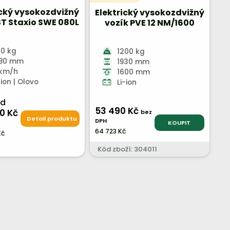
ický vysokozdvižný
Elektrický vysokozdvižný
BT Staxio SWE 080L
vozík PVE 12 NM/1600
0 kg
1200 kg
580 mm
1930 mm
 km/h
1600 mm
-ion | Olovo
Li-ion
od
53 490 Kč
0 Kč
bez
Detail produktu
DPH
KOUPIT
64 723 Kč
Kč
Kód zboží: 304011