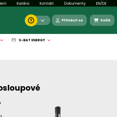
lení
Kariéra
Kontakt
Dokumenty
EN/DE
Přihlásit se
Košík
S-BAT ENERGY
nosloupové
m
i