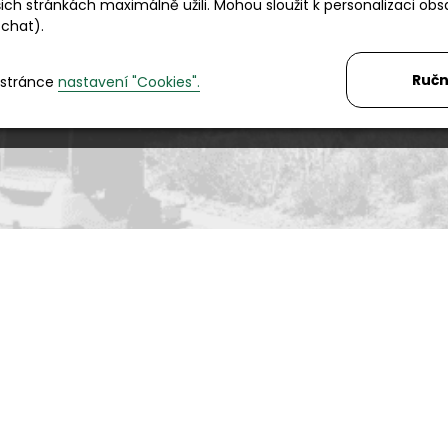
ch stránkách maximálně užili. Mohou sloužit k personalizaci obs
 chat).
Rádi Vám s čímkoliv pomůžeme
Telefon:
+420 494 590 100
Email:
info@autosas.cz
Ručn
 stránce
nastavení "Cookies".
učujeme Vám
Mohlo by Vás zajímat
Půjčovna
jeme
Servis
cí dny
Novinky
díly
Přihlásit se k odběru newsletteru
Ochrana osobních údajů (GDPR)