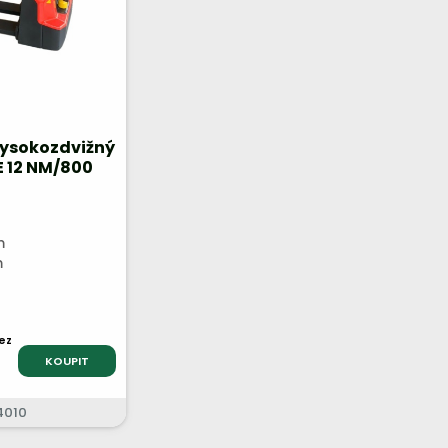
vysokozdvižný
E 12 NM/800
m
m
ez
KOUPIT
4010