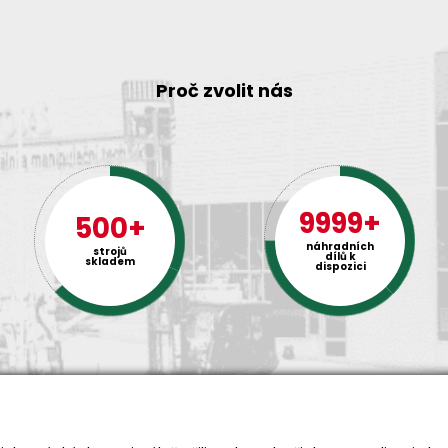
Proč zvolit nás
9999+
500+
náhradních
strojů
dílů k
skladem
dispozici