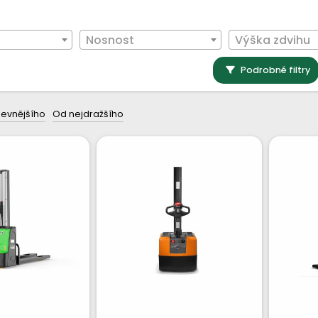
Nosnost
Výška zdvihu
Podrobné filtry
levnějšího
Od nejdražšího