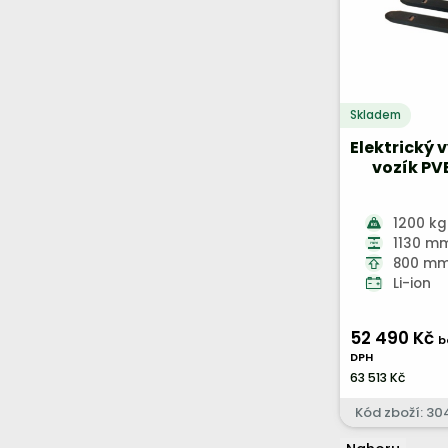
Průmyslové zpracování
MITSUBISHI
plastů
NISSAN
Stavebnictví a výstavba
NOBLELIFT
Textilní průmysl
Skladem
SAMUK
Železniční průmysl
Elektrický 
STEINBOCK
vozík PV
STILL
TCM
1200 kg
1130 m
TOYOTA
800 m
Li-ion
YALE
52 490 Kč
b
DPH
63 513 Kč
Kód zboží: 30