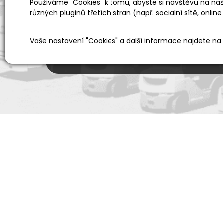
Používáme "Cookies" k tomu, abyste si návštěvu na naši
různých pluginů třetích stran (např. socialní sítě, online
Prodejní a výdejní sklad
Po-Pá 06:00 - 15:00h
Vaše nastavení "Cookies" a další informace najdete na
Pro zákazníky
Dopor
Vše o nákupu
Kariéra
O společnosti
Sponzoru
Kontakt
Předvádě
Servis baterií
Náhradní 
Prodej techniky
Školení