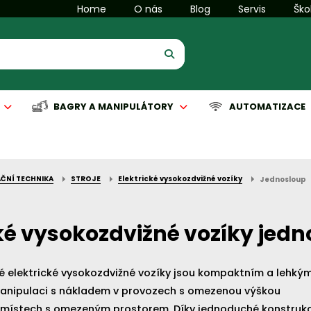
Home
O nás
Blog
Servis
Ško
BAGRY A MANIPULÁTORY
AUTOMATIZACE
ČNÍ TECHNIKA
STROJE
Elektrické vysokozdvižné vozíky
Jednosloup
is manipulační techniky
is komunální techniky
Servis manipulační techniky
Servis čisticích strojů
Automatizace
cké vysokozdvižné vozíky jed
 elektrické vysokozdvižné vozíky jsou kompaktním a lehký
nákladem v provozech s omezenou výškou
 místech s omezeným prostorem. Díky jednoduché konstrukc