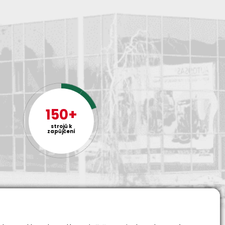
150+
strojů k
zapůjčení