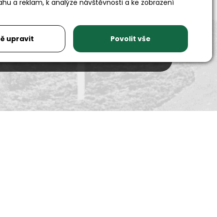
ahu a reklam, k analýze návštěvnosti a ke zobrazení
Adresa
Auto SAS s.r.o.
Rychnovská 577
ě upravit
Povolit vše
517 01 Solnice
Sociální sítě
Youtube
Facebook
Instagram