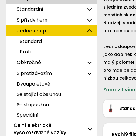
Dlouhé
Standard
s jedním zvedacím sloupem jsou tyto vozíky ideální pro práci v prodejnách,
Standardní
Krátké
Profi
menších skladech nebo pr
Eko
S přízdvihem
Snížené
Ručně vedené
Nabízejí snadn
Standard
Standard
Jednosloup
pro manipulaci
Do vlhka
Se stupačkou
Profi
Profi
Standard
S podporou rozjezdu
Jednosloupové
Profi
S rychlozdvihem
jako doplněk k větší manipula
Obkročné
S váhou
malý poloměr o
pro manipulac
Tiché
Standard
S protizávažím
nízkou celkovou výšku, jednosloupový elektr
Nůžkové
Profi
Dvoupaletové
Standard
skvělou volbou
Zobrazit více
Vysokozdvižné
Se stojící obsluhou
Se stupačkou
Standa
Speciální
Čelní elektrické
vysokozdvižné vozíky
Rychlý filt