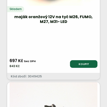
Skladem
maják oranžový 12V na tyč M26, FUMO,
M27, M31- LED
697 Kč
bez DPH
KOUPIT
843 Kč
Kód zboží: 3049425