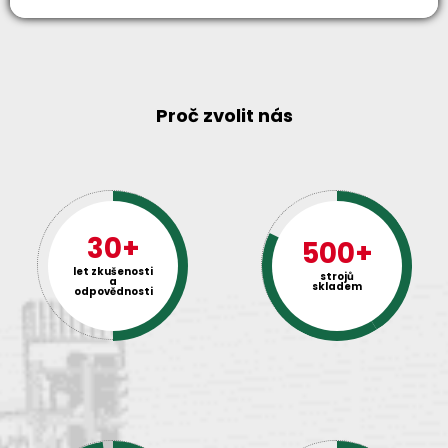
Proč zvolit nás
30+
500+
let zkušenosti
strojů
a
skladem
odpovědnosti