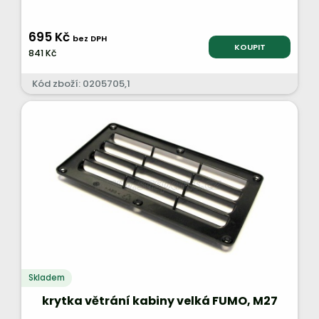
695 Kč
bez DPH
KOUPIT
841 Kč
Kód zboží: 0205705,1
Skladem
krytka větrání kabiny velká FUMO, M27