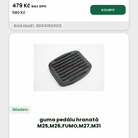
479 Kč
bez DPH
KOUPIT
580 Kč
Kód zboží: 3004150003
Skladem
guma pedálu hranatá
M25,M26,FUMO,M27,M31