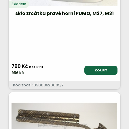
Skladem
sklo zrcátka pravé horní FUMO, M27, M31
790 Kč
bez DPH
KOUPIT
956 Kč
Kód zboží: 03003620005,2