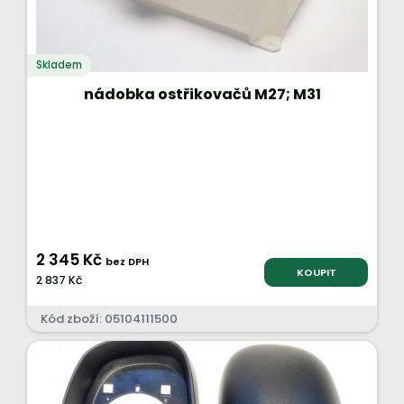
Skladem
nádobka ostřikovačů M27; M31
2 345 Kč
bez DPH
KOUPIT
2 837 Kč
Kód zboží: 05104111500