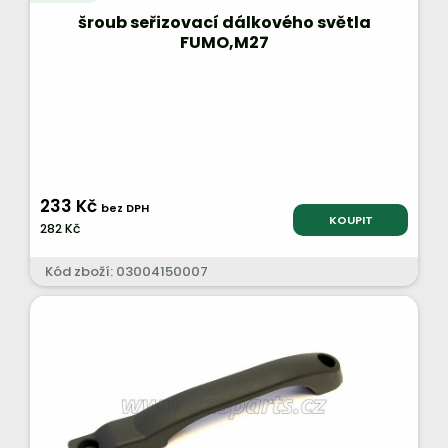
šroub seřizovací dálkového světla
FUMO,M27
233 Kč
bez DPH
KOUPIT
282 Kč
Kód zboží: 03004150007