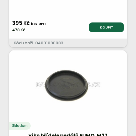
395 Kč
bez DPH
KOUPIT
478 Kč
Kód zboží: 04001090083
Skladem
víko hřídele pedálů FUMO, M27