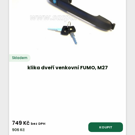
Skladem
klika dveří venkovní FUMO, M27
749 Kč
bez DPH
KOUPIT
906 Kč