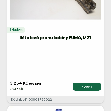
Skladem
lišta levá prahu kabiny FUMO, M27
3 254 Kč
bez DPH
KOUPIT
3 937 Kč
Kód zboží: 03003720022