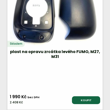
Skladem
plast na opravu zrcátka levého FUMO, M27,
M31
1 990 Kč
bez DPH
KOUPIT
2 408 Kč