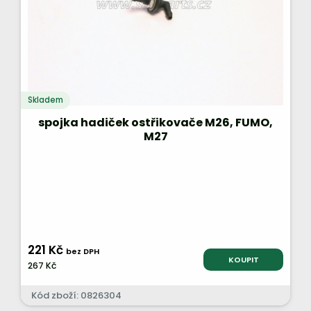
Skladem
spojka hadiček ostřikovače M26, FUMO,
M27
221 Kč
bez DPH
KOUPIT
267 Kč
Kód zboží: 0826304