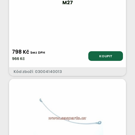
M27
798 Kč
bez DPH
KOUPIT
966 Kč
Kód zboží: 03004140013