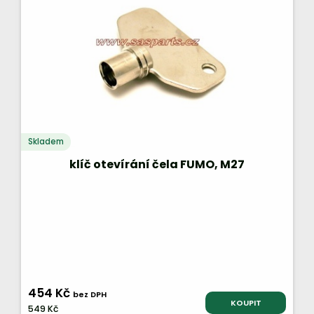
Skladem
klíč otevírání čela FUMO, M27
454 Kč
bez DPH
KOUPIT
549 Kč