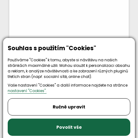
Souhlas s použitím "Cookies"
798 Kč
bez DPH
KOUPIT
966 Kč
Používáme "Cookies" k tomu, abyste si návštěvu na našich
stránkách maximálně užili. Mohou sloužit k personalizaci obsahu
Kód zboží: 04003650003
a reklam, k analýze návštěvnosti a ke zobrazení různých pluginů
třetích stran (např. socialní sítě, online chat).
Nahoru
Vaše nastavení "Cookies" a další informace najdete na stránce
nastavení "Cookies".
předchozí
1
2
3
4
5
další
Ručně upravit
Načíst Dalších 24
Povolit vše