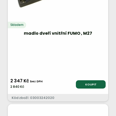
Skladem
madlo dveří vnitřní FUMO , M27
2 347 Kč
bez DPH
KOUPIT
2 840 Kč
Kód zboží: 03003242020