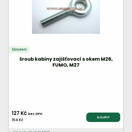
Skladem
šroub kabiny zajišťovací s okem M26,
FUMO, M27
127 Kč
bez DPH
KOUPIT
154 Kč