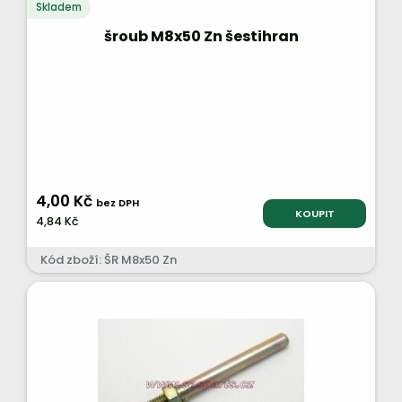
Skladem
šroub M8x50 Zn šestihran
4,00 Kč
bez DPH
KOUPIT
4,84 Kč
Kód zboží: ŠR M8x50 Zn