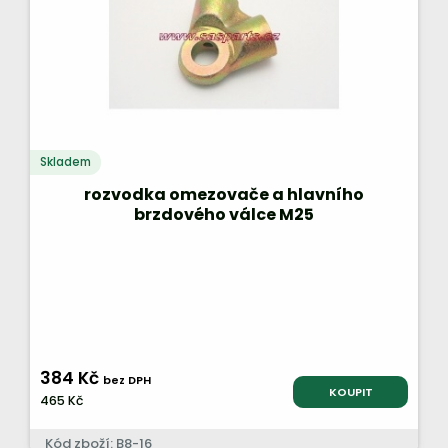
Skladem
rozvodka omezovače a hlavního
brzdového válce M25
384 Kč
bez DPH
KOUPIT
465 Kč
Kód zboží: B8-16