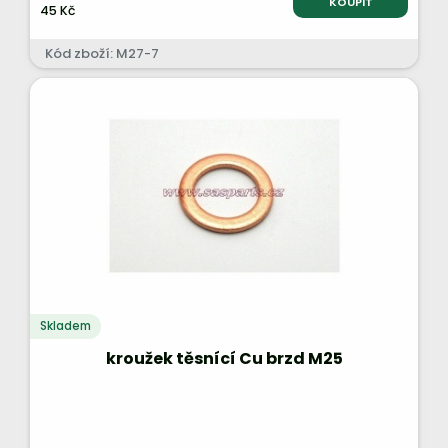
KOUPIT
45 Kč
Kód zboží: M27-7
Skladem
kroužek těsnící Cu brzd M25