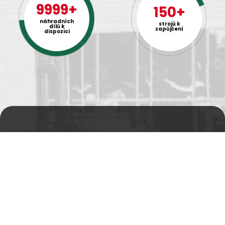
9999+
150+
náhradních
strojů k
dílů k
zapůjčení
dispozici
Prodejní a výdejní sklad
Po-Pá 06:00 - 15:00h
Rádi Vám s čímkoliv
pomůžeme