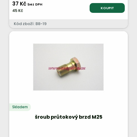
37 Kč
bez DPH
KOUPIT
45 Kč
Kód zboží: B8-19
Skladem
šroub průtokový brzd M25