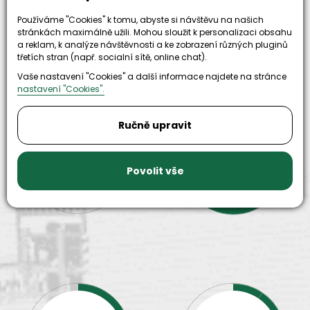
Používáme "Cookies" k tomu, abyste si návštěvu na našich
stránkách maximálně užili. Mohou sloužit k personalizaci obsahu
a reklam, k analýze návštěvnosti a ke zobrazení různých pluginů
Proč zvolit nás
třetích stran (např. socialní sítě, online chat).
Vaše nastavení "Cookies" a další informace najdete na stránce
nastavení "Cookies".
Ručně upravit
30+
500+
let zkušenosti
Povolit vše
strojů
a
skladem
odpovědnosti