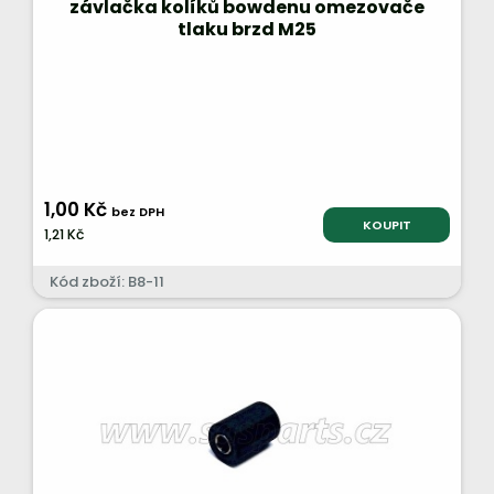
závlačka kolíků bowdenu omezovače
tlaku brzd M25
1,00 Kč
bez DPH
KOUPIT
1,21 Kč
Kód zboží: B8-11