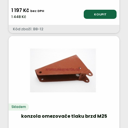
1 197 Kč
bez DPH
KOUPIT
1 448 Kč
Kód zboží: B8-12
Skladem
konzola omezovače tlaku brzd M25