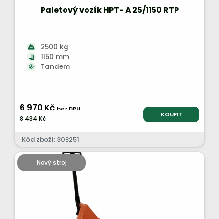
Paletový vozík HPT- A 25/1150 RTP
2500 kg
1150 mm
Tandem
6 970 Kč
bez DPH
KOUPIT
8 434 Kč
Kód zboží: 308251
Nový stroj