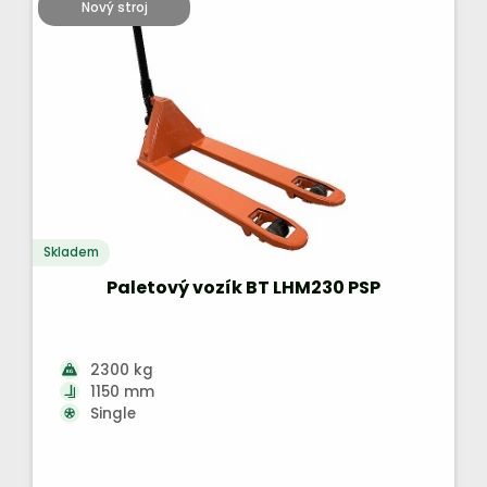
Nový stroj
Skladem
Paletový vozík BT LHM230 PSP
2300 kg
1150 mm
Single