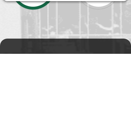
Prodejní a výdejní sklad
Po-Pá 06:00 - 15:00h
Rádi Vám s čímkoliv
pomůžeme
Telefon:
+420 494 590 100
Email:
info@autosas.cz