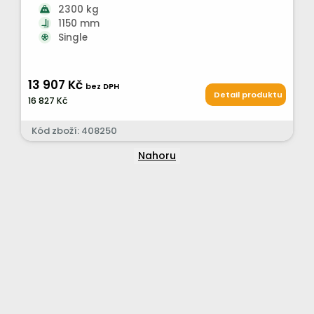
2300 kg
1150 mm
Single
13 907 Kč
bez DPH
Detail produktu
16 827 Kč
Kód zboží: 408250
Nahoru