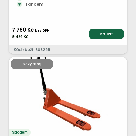
Tandem
7 790 Kč
bez DPH
KOUPIT
9 426 Kč
Kód zboží: 308265
Nový stroj
Skladem