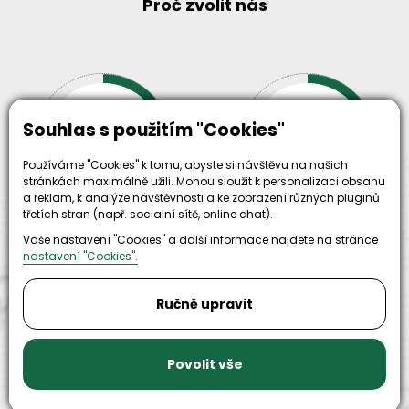
Proč zvolit nás
30+
500+
Souhlas s použitím "Cookies"
let zkušenosti
strojů
a
skladem
Používáme "Cookies" k tomu, abyste si návštěvu na našich
odpovědnosti
stránkách maximálně užili. Mohou sloužit k personalizaci obsahu
a reklam, k analýze návštěvnosti a ke zobrazení různých pluginů
třetích stran (např. socialní sítě, online chat).
Vaše nastavení "Cookies" a další informace najdete na stránce
nastavení "Cookies".
Ručně upravit
9999+
150+
Povolit vše
náhradních
strojů k
dílů k
zapůjčení
dispozici