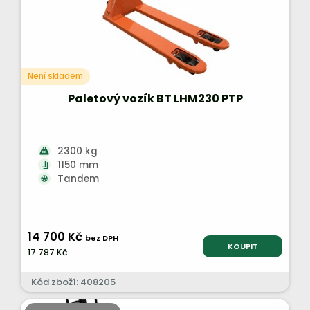
Není skladem
Paletový vozík BT LHM230 PTP
2300 kg
1150 mm
Tandem
14 700 Kč
bez DPH
KOUPIT
17 787 Kč
Kód zboží: 408205