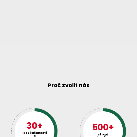
Proč zvolit nás
30+
500+
let zkušenosti
strojů
a