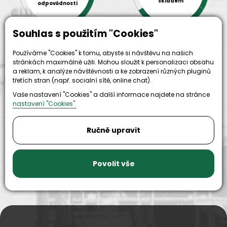
skladem
odpovědnosti
Souhlas s použitím "Cookies"
Používáme "Cookies" k tomu, abyste si návštěvu na našich
stránkách maximálně užili. Mohou sloužit k personalizaci obsahu
a reklam, k analýze návštěvnosti a ke zobrazení různých pluginů
třetích stran (např. socialní sítě, online chat).
Vaše nastavení "Cookies" a další informace najdete na stránce
9999+
nastavení "Cookies".
150+
náhradních
strojů k
dílů k
zapůjčení
Ručně upravit
dispozici
Povolit vše