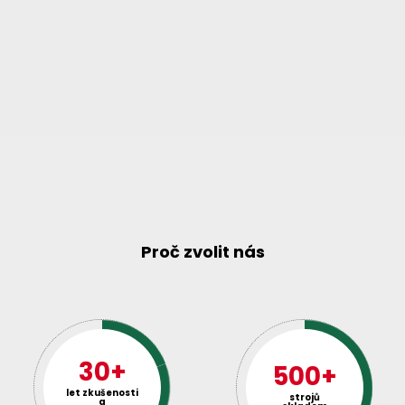
Proč zvolit nás
30+
500+
let zkušenosti
strojů
a