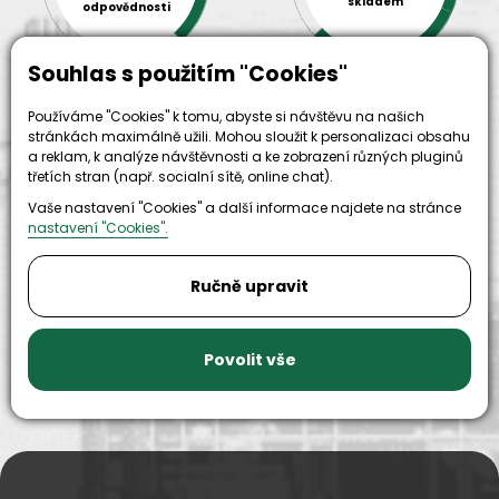
skladem
odpovědnosti
Souhlas s použitím "Cookies"
Používáme "Cookies" k tomu, abyste si návštěvu na našich
stránkách maximálně užili. Mohou sloužit k personalizaci obsahu
a reklam, k analýze návštěvnosti a ke zobrazení různých pluginů
třetích stran (např. socialní sítě, online chat).
Vaše nastavení "Cookies" a další informace najdete na stránce
9999+
nastavení "Cookies".
150+
náhradních
strojů k
dílů k
zapůjčení
Ručně upravit
dispozici
Povolit vše