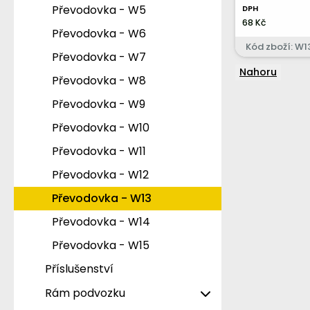
Hydraulika - Hy16
Kabina - F10
Motor - M8
Přední náprava - V8
Převodovka - W5
DPH
68 Kč
Hydraulika - Hy17
Kabina - F11
Motor - M9
Převodovka - W6
Kód zboží: W1
Kabina - F12
Motor - M10
Převodovka - W7
Nahoru
Kabina - F13
Motor - M11
Převodovka - W8
Kabina - F14
Motor - M12
Převodovka - W9
Motor - M13
Převodovka - W10
Motor - M14
Převodovka - W11
Motor - M15
Převodovka - W12
Motor - M16
Převodovka - W13
Motor - M17
Převodovka - W14
Motor - M22
Převodovka - W15
Motor - M23
Příslušenství
Motor - M24
Rám podvozku