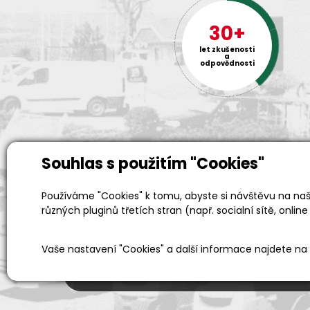
YALE
30+
let zkušenosti
a
odpovědnosti
Souhlas s použitím "Cookies"
Používáme "Cookies" k tomu, abyste si návštěvu na naši
Prodejní a výdejní sklad
různých pluginů třetích stran (např. socialní sítě, online
Po-Pá 06:00 - 15:00h
Vaše nastavení "Cookies" a další informace najdete na