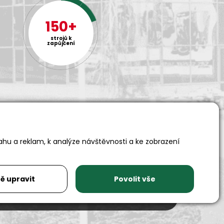
150+
strojů k
zapůjčení
ahu a reklam, k analýze návštěvnosti a ke zobrazení
Adresa
Auto SAS s.r.o.
Rychnovská 577
ě upravit
Povolit vše
517 01 Solnice