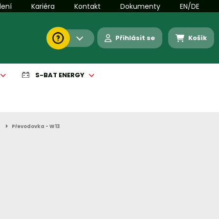
lení
Kariéra
Kontakt
Dokumenty
EN/DE
Přihlásit se
Košík
S-BAT ENERGY
Převodovka - W13