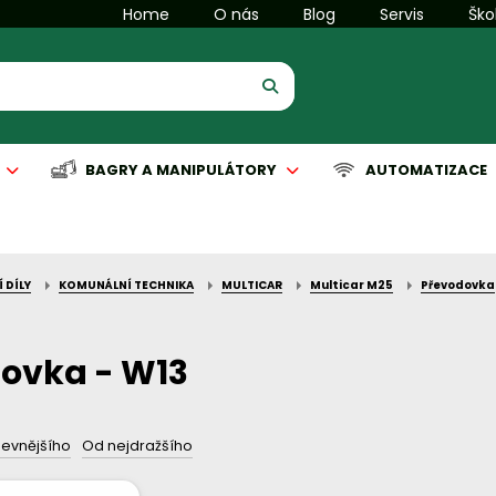
Home
O nás
Blog
Servis
Ško
BAGRY A MANIPULÁTORY
AUTOMATIZACE
 DÍLY
KOMUNÁLNÍ TECHNIKA
MULTICAR
Multicar M25
Převodovka
is manipulační techniky
is komunální techniky
Servis manipulační techniky
Servis čisticích strojů
Automatizace
ovka - W13
levnějšího
Od nejdražšího