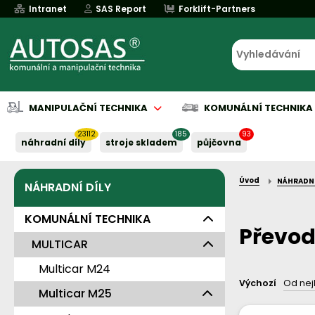
Intranet
SAS Report
Forklift-Partners
MANIPULAČNÍ TECHNIKA
KOMUNÁLNÍ TECHNIKA
23112
185
93
náhradní díly
stroje skladem
půjčovna
Úvod
NÁHRADNÍ
NÁHRADNÍ DÍLY
Půjčovna
Půjčovna
Servis baterií
Implementace
Servis baterií
Servis baterií
Servis baterií
Servis baterií
Serv
Serv
Naše služby:
Naše služby:
Naše služby:
Naše služby:
Naše služby:
KOMUNÁLNÍ TECHNIKA
Převod
MULTICAR
Multicar M24
Výchozí
Od nej
Multicar M25