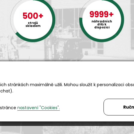
9999+
500+
náhradních
strojů
dílů k
skladem
dispozici
ch stránkách maximálně užili. Mohou sloužit k personalizaci obs
Rádi Vám s čímkoliv pomůžeme
 chat).
Telefon:
+420 494 590 100
Email:
info@autosas.cz
Ručn
 stránce
nastavení "Cookies".