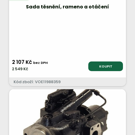
Sada těsnění, rameno a otáčení
2 107 Kč
bez DPH
KOUPIT
2 549 Kč
Kód zboží: VOE11988359