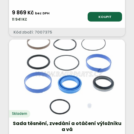
9 869 Kč
bez DPH
KOUPIT
11 941 Kč
Kód zboží: 7007375
Skladem
Sada těsnění, zvedání a otáčení výložníku
a vá