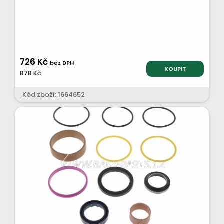
726 Kč
bez DPH
KOUPIT
878 Kč
Kód zboží: 1664652