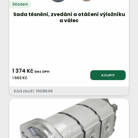
Skladem
Sada těsnění, zvedání a otáčení výložníku
a válec
1 374 Kč
bez DPH
KOUPIT
1 663 Kč
Kód zboží: 1608546