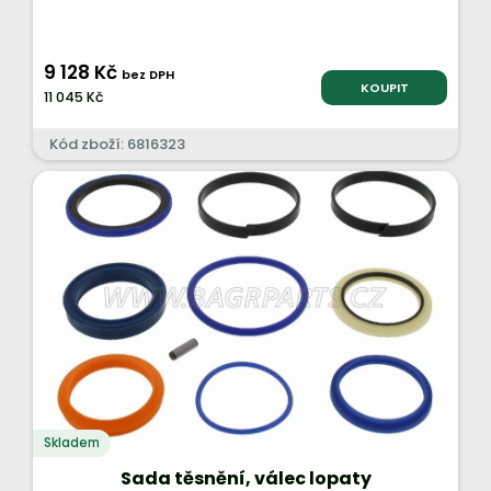
9 128 Kč
bez DPH
KOUPIT
11 045 Kč
Kód zboží: 6816323
Skladem
Sada těsnění, válec lopaty