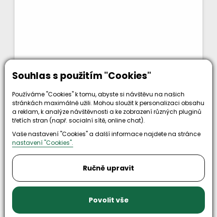
Souhlas s použitím "Cookies"
53 117 Kč
bez DPH
KOUPIT
64 272 Kč
Používáme "Cookies" k tomu, abyste si návštěvu na našich
stránkách maximálně užili. Mohou sloužit k personalizaci obsahu
Kód zboží: PJ7417305
a reklam, k analýze návštěvnosti a ke zobrazení různých pluginů
třetích stran (např. socialní sítě, online chat).
Nahoru
Vaše nastavení "Cookies" a další informace najdete na stránce
nastavení "Cookies".
předchozí
1
2
další
Ručně upravit
Načíst Dalších 9
Povolit vše