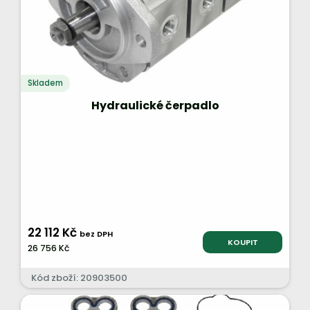
Skladem
Hydraulické čerpadlo
22 112 Kč
bez DPH
KOUPIT
26 756 Kč
Kód zboží: 20903500