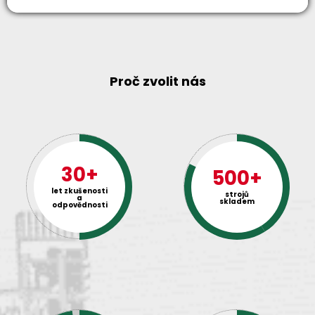
Proč zvolit nás
30+
500+
let zkušenosti
strojů
a
skladem
odpovědnosti