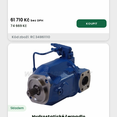
61 710 Kč
bez DPH
KOUPIT
74 669 Kč
Kód zboží: RC34861110
Skladem
Hydrostatické čerpadlo