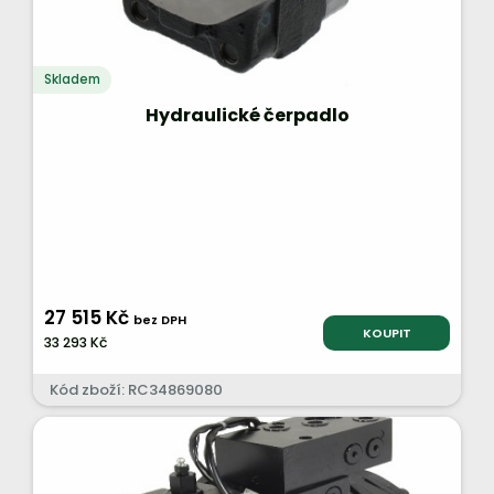
Skladem
Hydraulické čerpadlo
27 515 Kč
bez DPH
KOUPIT
33 293 Kč
Kód zboží: RC34869080