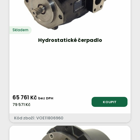
Skladem
Hydrostatické čerpadlo
65 761 Kč
bez DPH
KOUPIT
79 571 Kč
Kód zboží: VOE11806960